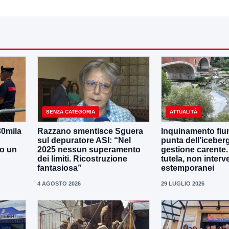
SENZA CATEGORIA
ATTUALITÀ
30mila
Razzano smentisce Sguera
Inquinamento fiu
sul depuratore ASI: “Nel
punta dell’iceber
no un
2025 nessun superamento
gestione carente
dei limiti. Ricostruzione
tutela, non interv
fantasiosa”
estemporanei
4 AGOSTO 2026
29 LUGLIO 2026