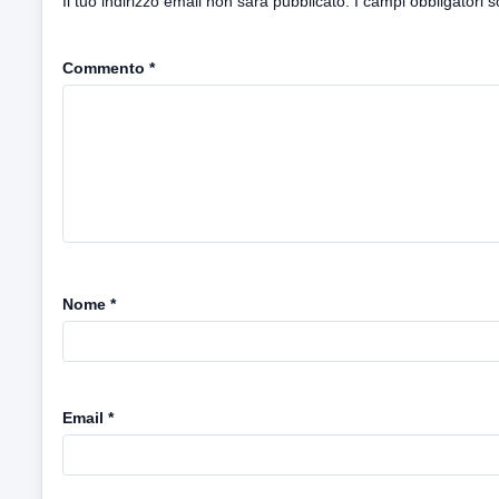
Il tuo indirizzo email non sarà pubblicato.
I campi obbligatori 
Commento
*
Nome
*
Email
*