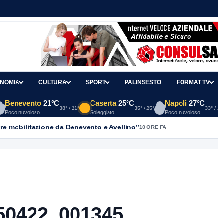
NOMIA
CULTURA
SPORT
PALINSESTO
FORMAT TV
Benevento
21°C
Caserta
25°C
Napoli
27°C
38° / 21°
35° / 25°
33° /
Poco nuvoloso
Soleggiato
Poco nuvoloso
re mobilitazione da Benevento e Avellino”
10 ORE FA
50422_001345