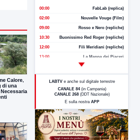
00:00
FabLab (replica)
02:00
Nouvelle Vouge (Film)
09:00
Rosso e Nero (repliche)
10:30
Buonissimo Red Roger (repliche)
12:00
Fili Meridiani (repliche)
13:00
La Mappa dei Piaceri
14:00
LabNews
17:00
LabNews (replica)
me Calore,
LABTV
e anche sul digitale terrestre
g di una
18:30
Di Faccia e di Profilo (repliche)
CANALE 84
(in Campania)
. Necessaria
CANALE 268
(DDT Nazionale)
19:30
LabNews (Diretta)
enti
E sulla nostra
APP
21:00
Free Sport
23:00
LabNews (replica)