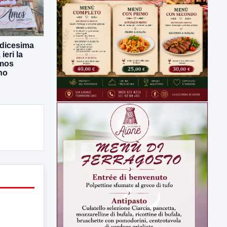
odicesima
eri la
Amos
no