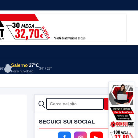
Salerno
27°C
 26°
34° / 27°
Poco nuvoloso
CERCA
Cerca
SEGUICI SUI SOCIAL
f
◎
▶