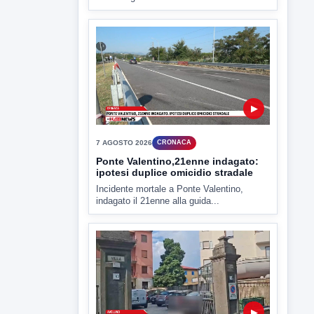
criticità igienico-sanitaria nel...
▶
7 AGOSTO 2026
CRONACA
Ponte Valentino,21enne indagato:
ipotesi duplice omicidio stradale
Incidente mortale a Ponte Valentino,
indagato il 21enne alla guida...