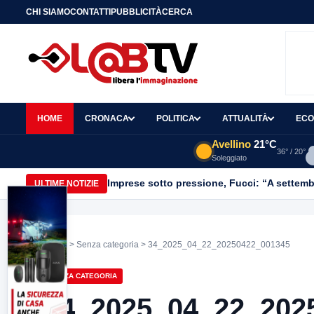
CHI SIAMO
CONTATTI
PUBBLICITÀ
CERCA
HOME
CRONACA
POLITICA
ATTUALITÀ
ECO
Avellino
21°C
36° / 20°
Soleggiato
Imprese sotto pressione, Fucci: “A settemb
ULTIME NOTIZIE
Home
>
Senza categoria
> 34_2025_04_22_20250422_001345
SENZA CATEGORIA
34_2025_04_22_202