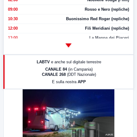
09:00
Rosso e Nero (repliche)
10:30
Buonissimo Red Roger (repliche)
12:00
Fili Meridiani (repliche)
13:00
La Mappa dei Piaceri
14:00
LabNews
17:00
LabNews (replica)
LABTV
e anche sul digitale terrestre
18:30
Di Faccia e di Profilo (repliche)
CANALE 84
(in Campania)
CANALE 268
(DDT Nazionale)
19:30
LabNews (Diretta)
E sulla nostra
APP
21:00
Free Sport
23:00
LabNews (replica)