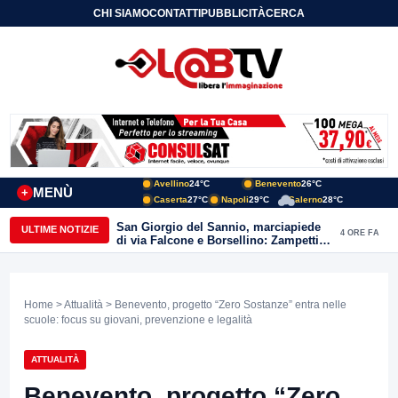
CHI SIAMO
CONTATTI
PUBBLICITÀ
CERCA
Avellino
24°C
Benevento
26°C
MENÙ
+
Caserta
27°C
Napoli
29°C
Salerno
28°C
San Giorgio del Sannio, marciapiede
ULTIME NOTIZIE
4 ORE FA
di via Falcone e Borsellino: Zampetti e
Lombardi replicano alle polemiche
Home
>
Attualità
> Benevento, progetto “Zero Sostanze” entra nelle
scuole: focus su giovani, prevenzione e legalità
ATTUALITÀ
Benevento, progetto “Zero