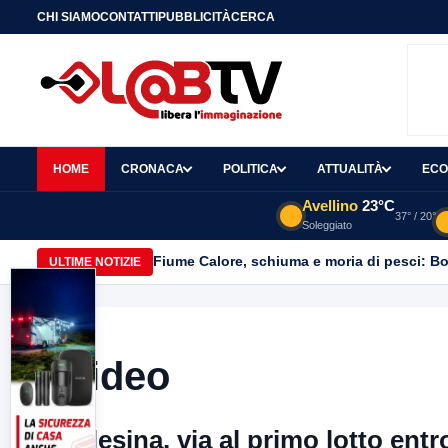
CHI SIAMO
CONTATTI
PUBBLICITÀ
CERCA
HOME
CRONACA
POLITICA
ATTUALITÀ
ECO
Avellino
23°C
37° / 20°
Soleggiato
Fiume Calore, schiuma e moria di pesci: Bor
ULTIME NOTIZIE
Video
Telesina, via al primo lotto entr