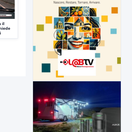
 il
hiede
i