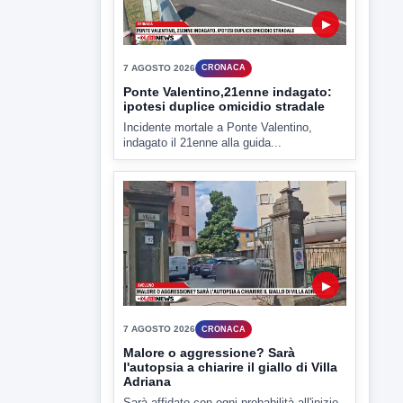
▶
7 AGOSTO 2026
CRONACA
Ponte Valentino,21enne indagato:
ipotesi duplice omicidio stradale
Incidente mortale a Ponte Valentino,
indagato il 21enne alla guida...
▶
7 AGOSTO 2026
CRONACA
Malore o aggressione? Sarà
l'autopsia a chiarire il giallo di Villa
Adriana
Sarà affidato con ogni probabilità all'inizio