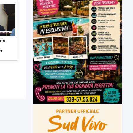
r a
ee