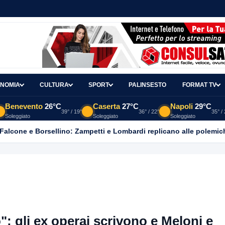
NOMIA
CULTURA
SPORT
PALINSESTO
FORMAT TV
Benevento
26°C
Caserta
27°C
Napoli
29°C
39° / 19°
36° / 22°
35° /
Soleggiato
Soleggiato
Soleggiato
 Falcone e Borsellino: Zampetti e Lombardi replicano alle polemic
": gli ex operai scrivono e Meloni e