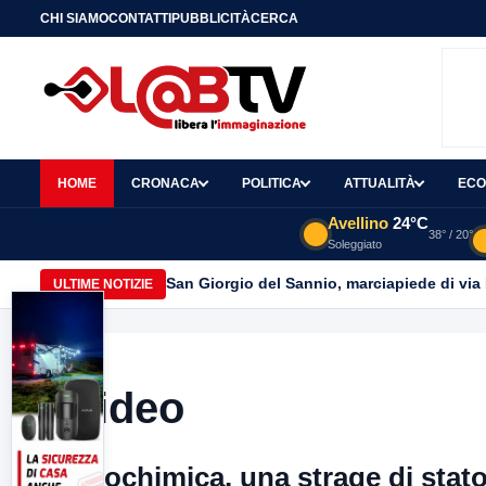
CHI SIAMO
CONTATTI
PUBBLICITÀ
CERCA
HOME
CRONACA
POLITICA
ATTUALITÀ
ECO
Avellino
24°C
38° / 20°
Soleggiato
San Giorgio del Sannio, marciapiede di via
ULTIME NOTIZIE
Video
"Isochimica, una strage di stato