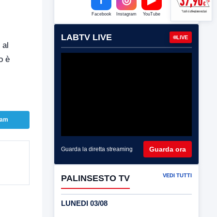
Facebook
Instagram
YouTube
LABTV LIVE
LIVE
 al
o è
ram
Guarda ora
Guarda la diretta streaming
VEDI TUTTI
PALINSESTO TV
LUNEDI 03/08