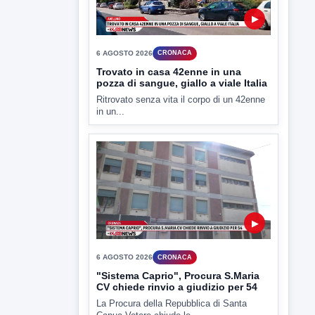
▶
6 AGOSTO 2026
CRONACA
Trovato in casa 42enne in una
pozza di sangue, giallo a viale Italia
Ritrovato senza vita il corpo di un 42enne
in un...
▶
6 AGOSTO 2026
CRONACA
"Sistema Caprio", Procura S.Maria
CV chiede rinvio a giudizio per 54
La Procura della Repubblica di Santa