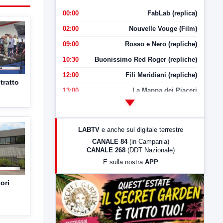
00:00
FabLab (replica)
02:00
Nouvelle Vouge (Film)
09:00
Rosso e Nero (repliche)
10:30
Buonissimo Red Roger (repliche)
12:00
Fili Meridiani (repliche)
tratto
13:00
La Mappa dei Piaceri
14:00
LabNews
17:00
LabNews (replica)
LABTV
e anche sul digitale terrestre
18:30
Di Faccia e di Profilo (repliche)
CANALE 84
(in Campania)
CANALE 268
(DDT Nazionale)
19:30
LabNews (Diretta)
E sulla nostra
APP
21:00
Free Sport
ori
23:00
LabNews (replica)