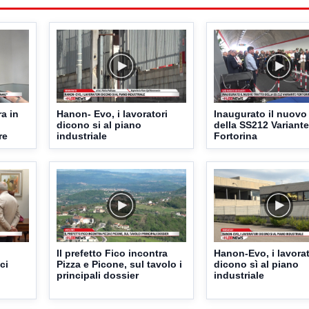
ra in
Hanon- Evo, i lavoratori
Inaugurato il nuovo 
dicono si al piano
della SS212 Variante
re
industriale
Fortorina
Il prefetto Fico incontra
Hanon-Evo, i lavorat
ci
Pizza e Picone, sul tavolo i
dicono sì al piano
principali dossier
industriale