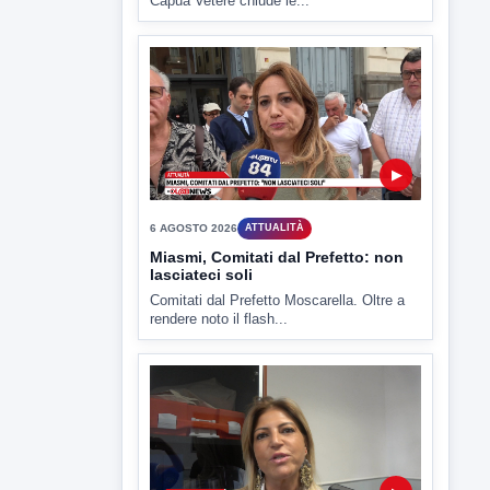
Capua Vetere chiude le...
▶
6 AGOSTO 2026
ATTUALITÀ
Miasmi, Comitati dal Prefetto: non
lasciateci soli
Comitati dal Prefetto Moscarella. Oltre a
rendere noto il flash...