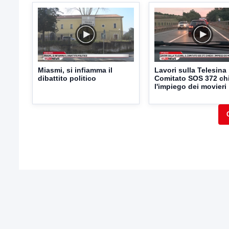
Miasmi, si infiamma il
Lavori sulla Telesina 
dibattito politico
Comitato SOS 372 ch
l'impiego dei movieri