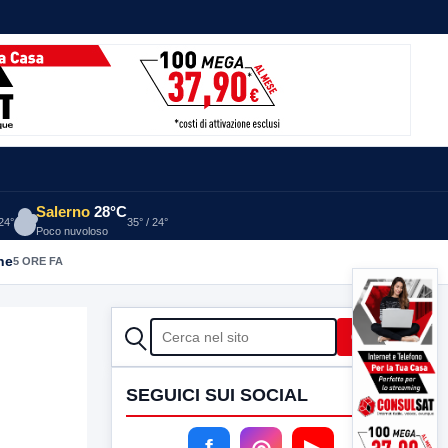
Salerno
28°C
 24°
35° / 24°
Poco nuvoloso
he
5 ORE FA
CERCA
Cerca
SEGUICI SUI SOCIAL
f
◎
▶