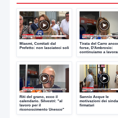
Miasmi, Comitati dal
Tirata del Carro anco
Prefetto: non lasciateci soli
forse, D'Ambrosio:
continuiamo a lavora
Riti del grano, ecco il
Sannio Acque le
calendario. Silvestri: "al
motivazioni dei sinda
lavoro per il
firmatari
riconoscimento Unesco"