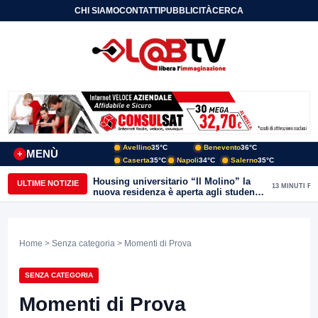
CHI SIAMO
CONTATTI
PUBBLICITÀ
CERCA
Avellino
35°C
Benevento
36°C
MENÙ
+
Caserta
35°C
Napoli
34°C
Salerno
35°C
Housing universitario “Il Molino” la
ULTIME NOTIZIE
13 MINUTI FA
nuova residenza è aperta agli studenti
del Conservatorio “Nicola Sala” e
dell’Unisannio
Home
>
Senza categoria
> Momenti di Prova
SENZA CATEGORIA
Momenti di Prova