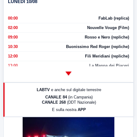
LUNEDI 10/08
00:00
FabLab (replica)
02:00
Nouvelle Vouge (Film)
09:00
Rosso e Nero (repliche)
10:30
Buonissimo Red Roger (repliche)
12:00
Fili Meridiani (repliche)
13:00
La Mappa dei Piaceri
14:00
LabNews
17:00
LabNews (replica)
LABTV
e anche sul digitale terrestre
18:30
Di Faccia e di Profilo (repliche)
CANALE 84
(in Campania)
CANALE 268
(DDT Nazionale)
19:30
LabNews (Diretta)
E sulla nostra
APP
21:00
Free Sport
23:00
LabNews (replica)