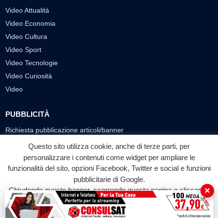
Video Attualità
Video Economia
Video Cultura
Video Sport
Video Tecnologie
Video Curiosità
Video
PUBBLICITÀ
Richiesta pubblicazione articoli/banner
Questo sito utilizza cookie, anche di terze parti, per
SEGUICI SUI SOCIAL
personalizzare i contenuti come widget per ampliare le
funzionalità del sito, opzioni Facebook, Twitter e social e funzioni
f
◎
▶
pubblicitarie di Google.
Facebook
Instagram
YouTube
×
Chiudendo questo banner, scorrendo questa pagina o cliccando
su qualunque suo elemento acconsenti all'uso dei cookie.
© 2026 LABTV - Tutti i diritti riservati
Accetta