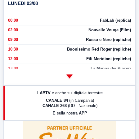
LUNEDI 03/08
00:00
FabLab (replica)
02:00
Nouvelle Vouge (Film)
09:00
Rosso e Nero (repliche)
10:30
Buonissimo Red Roger (repliche)
12:00
Fili Meridiani (repliche)
13:00
La Mappa dei Piaceri
14:00
LabNews
17:00
LabNews (replica)
LABTV
e anche sul digitale terrestre
18:30
Di Faccia e di Profilo (repliche)
CANALE 84
(in Campania)
CANALE 268
(DDT Nazionale)
19:30
LabNews (Diretta)
E sulla nostra
APP
21:00
Free Sport
23:00
LabNews (replica)