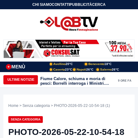
CHI SIAMO
CONTATTI
PUBBLICITÀ
CERCA
Avellino
20°C
Benevento
18°C
MENÙ
+
Caserta
23°C
Napoli
26°C
Salerno
26°C
Fiume Calore, schiuma e moria di
ULTIME NOTIZIE
9 ORE FA
pesci: Borrelli interroga i Ministri.
“Benevento paga l’assenza del
depuratore
Home
>
Senza categoria
> PHOTO-2026-05-22-10-54-18 (1)
SENZA CATEGORIA
PHOTO-2026-05-22-10-54-18