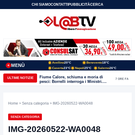
CHI SIAMO
CONTATTI
PUBBLICITÀ
CERCA
Avellino
20°C
Benevento
18°C
MENÙ
+
Caserta
23°C
Napoli
25°C
Salerno
26°C
Fiume Calore, schiuma e moria di
ULTIME NOTIZIE
7 ORE FA
pesci: Borrelli interroga i Ministri.
“Benevento paga l’assenza del
depuratore
Home
>
Senza categoria
> IMG-20260522-WA0048
SENZA CATEGORIA
IMG-20260522-WA0048