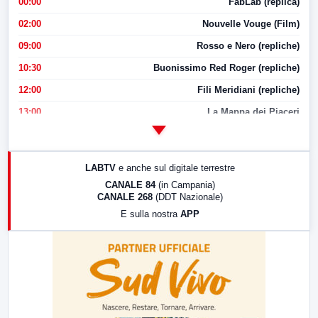
00:00
FabLab (replica)
02:00
Nouvelle Vouge (Film)
09:00
Rosso e Nero (repliche)
10:30
Buonissimo Red Roger (repliche)
12:00
Fili Meridiani (repliche)
13:00
La Mappa dei Piaceri
14:00
LabNews
17:00
LabNews (replica)
LABTV
e anche sul digitale terrestre
18:30
Di Faccia e di Profilo (repliche)
CANALE 84
(in Campania)
CANALE 268
(DDT Nazionale)
19:30
LabNews (Diretta)
E sulla nostra
APP
21:00
Free Sport
23:00
LabNews (replica)