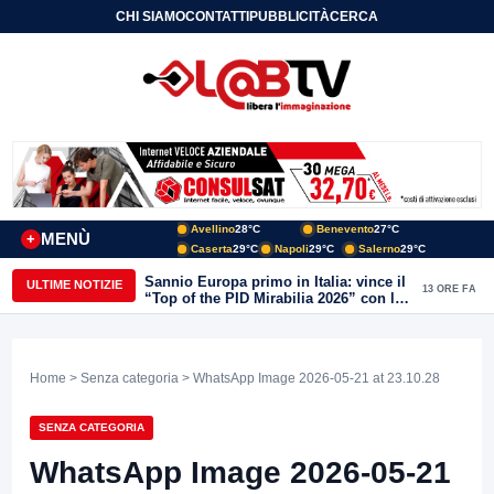
CHI SIAMO
CONTATTI
PUBBLICITÀ
CERCA
Avellino
28°C
Benevento
27°C
MENÙ
+
Caserta
29°C
Napoli
29°C
Salerno
29°C
Sannio Europa primo in Italia: vince il
ULTIME NOTIZIE
13 ORE FA
“Top of the PID Mirabilia 2026” con la
realtà virtuale nei musei del Sannio
Home
>
Senza categoria
> WhatsApp Image 2026-05-21 at 23.10.28
SENZA CATEGORIA
WhatsApp Image 2026-05-21