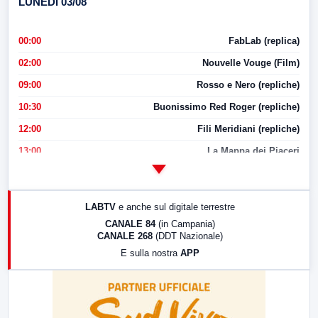
LUNEDI 03/08
00:00
FabLab (replica)
02:00
Nouvelle Vouge (Film)
09:00
Rosso e Nero (repliche)
10:30
Buonissimo Red Roger (repliche)
12:00
Fili Meridiani (repliche)
13:00
La Mappa dei Piaceri
14:00
LabNews
17:00
LabNews (replica)
LABTV
e anche sul digitale terrestre
18:30
Di Faccia e di Profilo (repliche)
CANALE 84
(in Campania)
CANALE 268
(DDT Nazionale)
19:30
LabNews (Diretta)
E sulla nostra
APP
21:00
Free Sport
23:00
LabNews (replica)