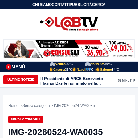
CHI SIAMO
CONTATTI
PUBBLICITÀ
CERCA
Avellino
36°C
Benevento
39°C
MENÙ
+
Caserta
36°C
Napoli
34°C
Salerno
34°C
Il Presidente di ANCE Benevento
ULTIME NOTIZIE
52 MINUTI FA
Flavian Basile nominato nella
Commissione Tecnica
“Internazionalizzazione” di
Confindustria Nazionale
Home
>
Senza categoria
> IMG-20260524-WA0035
SENZA CATEGORIA
IMG-20260524-WA0035