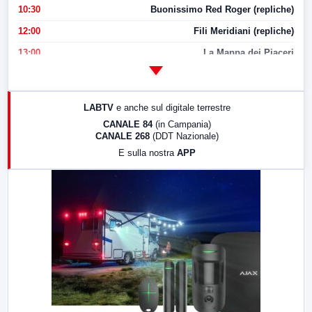
10:30
Buonissimo Red Roger (repliche)
12:00
Fili Meridiani (repliche)
13:00
La Mappa dei Piaceri
14:00
LabNews
17:00
LabNews (replica)
LABTV
e anche sul digitale terrestre
18:30
Di Faccia e di Profilo (repliche)
CANALE 84
(in Campania)
CANALE 268
(DDT Nazionale)
19:30
LabNews (Diretta)
E sulla nostra
APP
21:00
Free Sport
23:00
LabNews (replica)