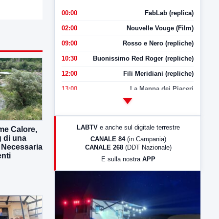
00:00
FabLab (replica)
02:00
Nouvelle Vouge (Film)
09:00
Rosso e Nero (repliche)
10:30
Buonissimo Red Roger (repliche)
12:00
Fili Meridiani (repliche)
13:00
La Mappa dei Piaceri
14:00
LabNews
17:00
LabNews (replica)
LABTV
e anche sul digitale terrestre
me Calore,
18:30
Di Faccia e di Profilo (repliche)
g di una
CANALE 84
(in Campania)
. Necessaria
CANALE 268
(DDT Nazionale)
19:30
LabNews (Diretta)
enti
E sulla nostra
APP
21:00
Free Sport
23:00
LabNews (replica)