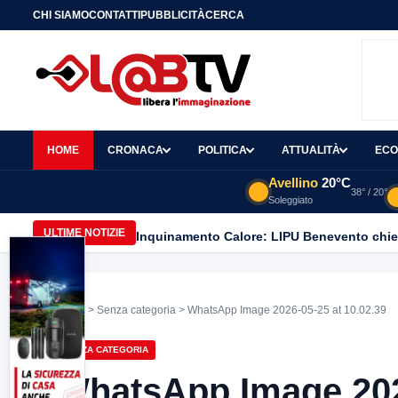
CHI SIAMO
CONTATTI
PUBBLICITÀ
CERCA
HOME
CRONACA
POLITICA
ATTUALITÀ
ECO
Avellino
20°C
38° / 20°
Soleggiato
ULTIME NOTIZIE
Home
>
Senza categoria
> WhatsApp Image 2026-05-25 at 10.02.39
SENZA CATEGORIA
WhatsApp Image 2026