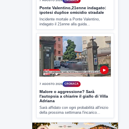
▶
7 AGOSTO 2026
CRONACA
Ponte Valentino,21enne indagato:
ipotesi duplice omicidio stradale
Incidente mortale a Ponte Valentino,
indagato il 21enne alla guida...
▶
7 AGOSTO 2026
CRONACA