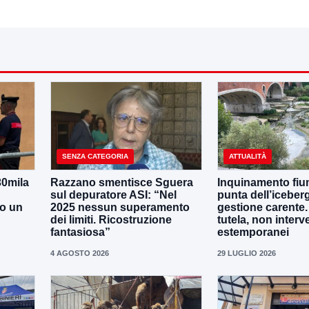
SENZA CATEGORIA
ATTUALITÀ
30mila
Razzano smentisce Sguera
Inquinamento fiu
sul depuratore ASI: “Nel
punta dell’iceber
no un
2025 nessun superamento
gestione carente
dei limiti. Ricostruzione
tutela, non interv
fantasiosa”
estemporanei
4 AGOSTO 2026
29 LUGLIO 2026