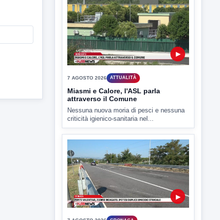
7 AGOSTO 2026
SPORT BENEVENTO
Benevento Calcio: Le scelte di
Floro Flores per il debutto di Coppa
Italia
Il Benevento è pronto al debutto di Coppa
Italia. Scelte...
▶
7 AGOSTO 2026
ATTUALITÀ
Miasmi e Calore, l'ASL parla
attraverso il Comune
Nessuna nuova moria di pesci e nessuna
criticità igienico-sanitaria nel...