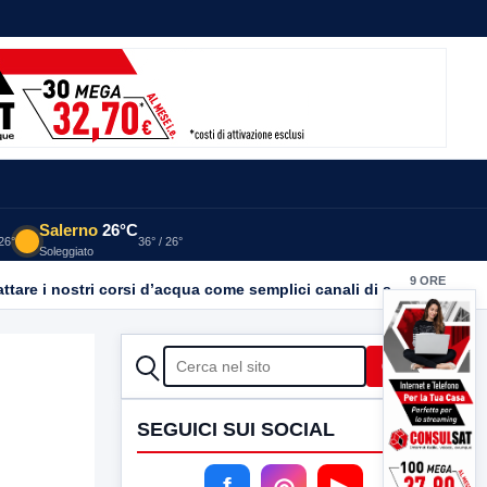
Salerno
26°C
 26°
36° / 26°
Soleggiato
9 ORE
Inquinamento Calore: LIPU Benevento chiede trasparenza. “Basta emergenze: non possiamo continuare a trattare i nostri corsi d’acqua come semplici canali di scarico
FA
CERCA
Cerca
SEGUICI SUI SOCIAL
f
◎
▶