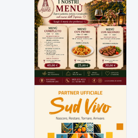
Malore o aggressione? Sarà
l'autopsia a chiarire il giallo di Villa
Adriana
Sarà affidato con ogni probabilità all'inizio
della prossima settimana l'incarico...