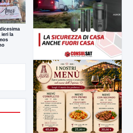
odicesima
eri la
Amos
no