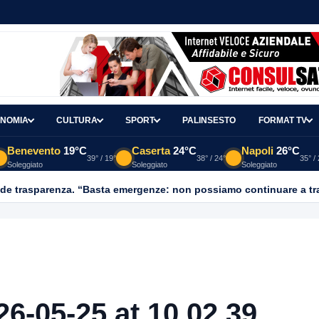
NOMIA
CULTURA
SPORT
PALINSESTO
FORMAT TV
Benevento
19°C
Caserta
24°C
Napoli
26°C
39° / 19°
38° / 24°
35° /
Soleggiato
Soleggiato
Soleggiato
-05-25 at 10.02.39