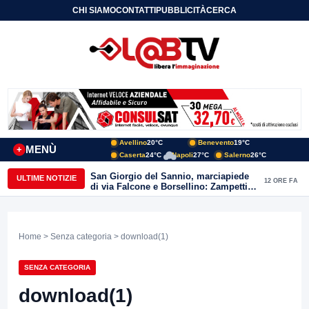
CHI SIAMO
CONTATTI
PUBBLICITÀ
CERCA
Avellino
20°C
Benevento
19°C
MENÙ
+
Caserta
24°C
Napoli
27°C
Salerno
26°C
San Giorgio del Sannio, marciapiede
ULTIME NOTIZIE
12 ORE FA
di via Falcone e Borsellino: Zampetti e
Lombardi replicano alle polemiche
Home
>
Senza categoria
> download(1)
SENZA CATEGORIA
download(1)