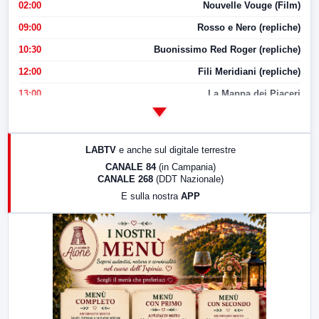
02:00
Nouvelle Vouge (Film)
09:00
Rosso e Nero (repliche)
10:30
Buonissimo Red Roger (repliche)
12:00
Fili Meridiani (repliche)
13:00
La Mappa dei Piaceri
14:00
LabNews
17:00
LabNews (replica)
LABTV
e anche sul digitale terrestre
18:30
Di Faccia e di Profilo (repliche)
CANALE 84
(in Campania)
CANALE 268
(DDT Nazionale)
19:30
LabNews (Diretta)
E sulla nostra
APP
21:00
Free Sport
23:00
LabNews (replica)