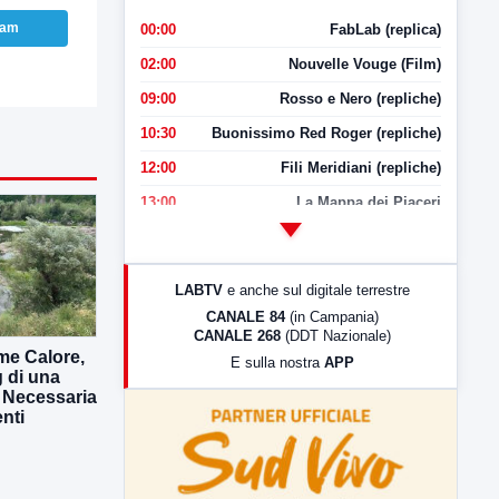
ram
00:00
FabLab (replica)
02:00
Nouvelle Vouge (Film)
09:00
Rosso e Nero (repliche)
10:30
Buonissimo Red Roger (repliche)
12:00
Fili Meridiani (repliche)
13:00
La Mappa dei Piaceri
14:00
LabNews
17:00
LabNews (replica)
LABTV
e anche sul digitale terrestre
18:30
Di Faccia e di Profilo (repliche)
CANALE 84
(in Campania)
CANALE 268
(DDT Nazionale)
19:30
LabNews (Diretta)
me Calore,
E sulla nostra
APP
21:00
Free Sport
g di una
. Necessaria
23:00
LabNews (replica)
enti