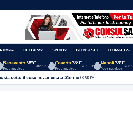
NOMIA
CULTURA
SPORT
PALINSESTO
FORMAT TV
Benevento
38°C
Caserta
35°C
Napoli
33°C
38° / 20°
35° / 24°
33° /
Poco nuvoloso
Poco nuvoloso
Poco nuvoloso
osta sotto il cuscino: arrestata 51enne
3 ORE FA