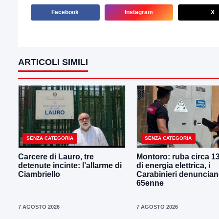
Facebook
Instagram
X
ARTICOLI SIMILI
SENZA CATEGORIA
SENZA CATEGORIA
Carcere di Lauro, tre
Montoro: ruba circa 1
detenute incinte: l’allarme di
di energia elettrica, i
Ciambriello
Carabinieri denuncia
65enne
7 AGOSTO 2026
7 AGOSTO 2026