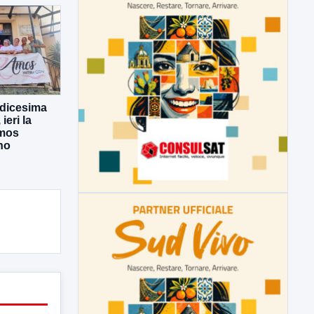
odicesima
eri la
Amos
no