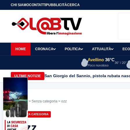
CHI SIAMO
CONTATTI
PUBBLICITÀ
CERCA
HOME
CRONACA
POLITICA
ATTUALITÀ
ECO
Avellino
36°C
36° / 20°
Poco nuvoloso
San Giorgio del Sannio, pistola rubata nasc
ULTIME NOTIZIE
Home
>
Senza categoria
> ozz
SENZA CATEGORIA
ozz