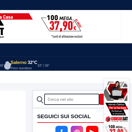
Salerno
32°C
 26°
33° / 26°
Poco nuvoloso
CERCA
Cerca
SEGUICI SUI SOCIAL
f
◎
▶