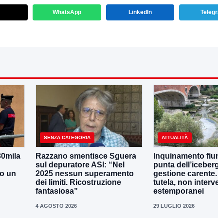
WhatsApp
LinkedIn
Teleg
SENZA CATEGORIA
ATTUALITÀ
30mila
Razzano smentisce Sguera
Inquinamento fiu
sul depuratore ASI: “Nel
punta dell’iceber
no un
2025 nessun superamento
gestione carente
dei limiti. Ricostruzione
tutela, non interv
fantasiosa”
estemporanei
4 AGOSTO 2026
29 LUGLIO 2026