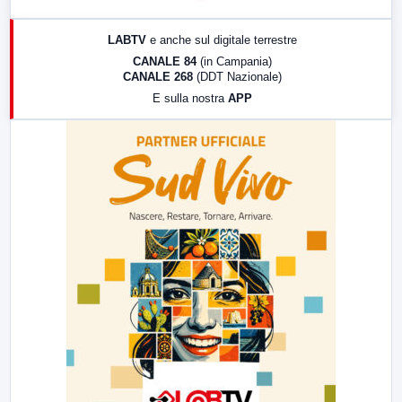
17:00
LabNews (replica)
LABTV
e anche sul digitale terrestre
18:30
Di Faccia e di Profilo (repliche)
CANALE 84
(in Campania)
CANALE 268
(DDT Nazionale)
19:30
LabNews (Diretta)
E sulla nostra
APP
21:00
Free Sport
23:00
LabNews (replica)