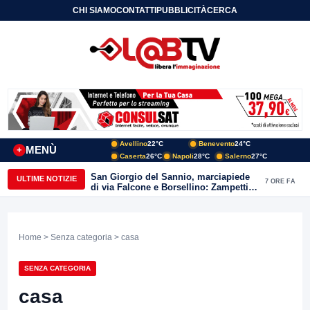
CHI SIAMO
CONTATTI
PUBBLICITÀ
CERCA
Avellino
22°C
Benevento
24°C
MENÙ
+
Caserta
26°C
Napoli
28°C
Salerno
27°C
San Giorgio del Sannio, marciapiede
ULTIME NOTIZIE
7 ORE FA
di via Falcone e Borsellino: Zampetti e
Lombardi replicano alle polemiche
Home
>
Senza categoria
> casa
SENZA CATEGORIA
casa