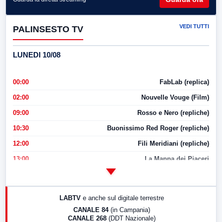
VEDI TUTTI
PALINSESTO TV
LUNEDI 10/08
00:00
FabLab (replica)
02:00
Nouvelle Vouge (Film)
09:00
Rosso e Nero (repliche)
10:30
Buonissimo Red Roger (repliche)
12:00
Fili Meridiani (repliche)
13:00
La Mappa dei Piaceri
14:00
LabNews
17:00
LabNews (replica)
LABTV
e anche sul digitale terrestre
18:30
Di Faccia e di Profilo (repliche)
CANALE 84
(in Campania)
CANALE 268
(DDT Nazionale)
19:30
LabNews (Diretta)