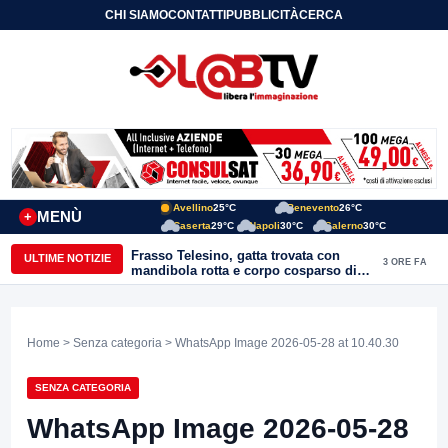
CHI SIAMO
CONTATTI
PUBBLICITÀ
CERCA
Avellino
25°C
Benevento
26°C
MENÙ
+
Caserta
29°C
Napoli
30°C
Salerno
30°C
Frasso Telesino, gatta trovata con
ULTIME NOTIZIE
3 ORE FA
mandibola rotta e corpo cosparso di
colla: “Atto di inaudita crudeltà”
Home
>
Senza categoria
> WhatsApp Image 2026-05-28 at 10.40.30
SENZA CATEGORIA
WhatsApp Image 2026-05-28