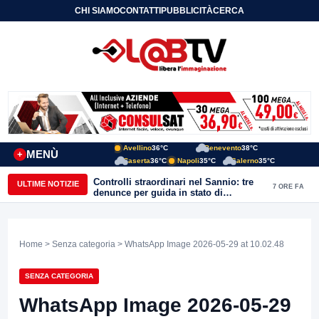
CHI SIAMO
CONTATTI
PUBBLICITÀ
CERCA
Avellino
36°C
Benevento
38°C
MENÙ
+
Caserta
36°C
Napoli
35°C
Salerno
35°C
Controlli straordinari nel Sannio: tre
ULTIME NOTIZIE
7 ORE FA
denunce per guida in stato di
ebbrezza, un arresto e 1.500 kg di
conserve sequestrate
Home
>
Senza categoria
> WhatsApp Image 2026-05-29 at 10.02.48
SENZA CATEGORIA
WhatsApp Image 2026-05-29