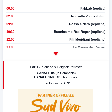
00:00
FabLab (replica)
02:00
Nouvelle Vouge (Film)
09:00
Rosso e Nero (repliche)
10:30
Buonissimo Red Roger (repliche)
12:00
Fili Meridiani (repliche)
13:00
La Mappa dei Piaceri
14:00
LabNews
17:00
LabNews (replica)
LABTV
e anche sul digitale terrestre
18:30
Di Faccia e di Profilo (repliche)
CANALE 84
(in Campania)
CANALE 268
(DDT Nazionale)
19:30
LabNews (Diretta)
E sulla nostra
APP
21:00
Free Sport
23:00
LabNews (replica)