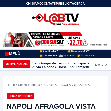
CHI SIAMO
CONTATTI
PUBBLICITÀ
CERCA
Avellino
20°C
Benevento
19°C
MENÙ
+
Caserta
24°C
Napoli
27°C
Salerno
26°C
San Giorgio del Sannio, marciapiede
ULTIME NOTIZIE
11 ORE FA
di via Falcone e Borsellino: Zampetti e
Lombardi replicano alle polemiche
Home
>
Senza categoria
> NAPOLI AFRAGOLA VISTA AEREA
SENZA CATEGORIA
NAPOLI AFRAGOLA VISTA