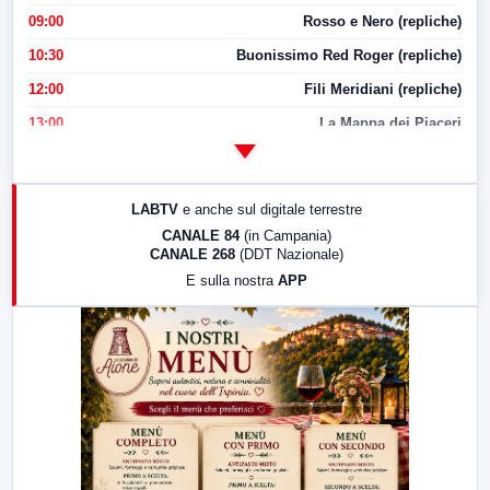
09:00
Rosso e Nero (repliche)
10:30
Buonissimo Red Roger (repliche)
12:00
Fili Meridiani (repliche)
13:00
La Mappa dei Piaceri
14:00
LabNews
17:00
LabNews (replica)
LABTV
e anche sul digitale terrestre
18:30
Di Faccia e di Profilo (repliche)
CANALE 84
(in Campania)
CANALE 268
(DDT Nazionale)
19:30
LabNews (Diretta)
E sulla nostra
APP
21:00
Free Sport
23:00
LabNews (replica)