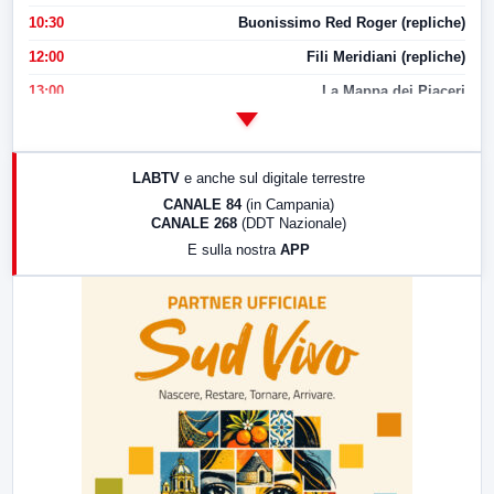
10:30
Buonissimo Red Roger (repliche)
12:00
Fili Meridiani (repliche)
13:00
La Mappa dei Piaceri
14:00
LabNews
17:00
LabNews (replica)
LABTV
e anche sul digitale terrestre
18:30
Di Faccia e di Profilo (repliche)
CANALE 84
(in Campania)
CANALE 268
(DDT Nazionale)
19:30
LabNews (Diretta)
E sulla nostra
APP
21:00
Free Sport
23:00
LabNews (replica)