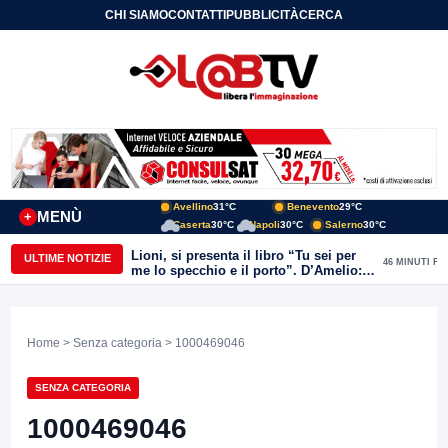
CHI SIAMO
CONTATTI
PUBBLICITÀ
CERCA
Avellino
31°C
Benevento
29°C
MENÙ
+
Caserta
30°C
Napoli
30°C
Salerno
30°C
Lioni, si presenta il libro “Tu sei per
ULTIME NOTIZIE
46 MINUTI FA
me lo specchio e il porto”. D’Amelio:
“Gettiamo un seme d’impegno futuro
per tante e tanti”
Home
>
Senza categoria
> 1000469046
SENZA CATEGORIA
1000469046