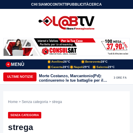
CHI SIAMO
CONTATTI
PUBBLICITÀ
CERCA
Avellino
26°C
Benevento
28°C
MENÙ
+
Caserta
28°C
Napoli
29°C
Salerno
29°C
Morte Costanzo, Marcantonio(Pd):
ULTIME NOTIZIE
3 ORE FA
continueremo le tue battaglie per il
Sannio
Home
>
Senza categoria
> strega
SENZA CATEGORIA
strega