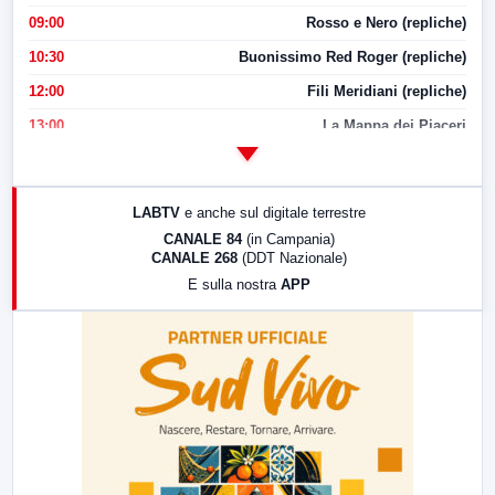
09:00
Rosso e Nero (repliche)
10:30
Buonissimo Red Roger (repliche)
12:00
Fili Meridiani (repliche)
13:00
La Mappa dei Piaceri
14:00
LabNews
17:00
LabNews (replica)
LABTV
e anche sul digitale terrestre
18:30
Di Faccia e di Profilo (repliche)
CANALE 84
(in Campania)
CANALE 268
(DDT Nazionale)
19:30
LabNews (Diretta)
E sulla nostra
APP
21:00
Free Sport
23:00
LabNews (replica)