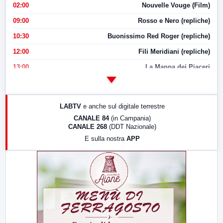
02:00
Nouvelle Vouge (Film)
09:00
Rosso e Nero (repliche)
10:30
Buonissimo Red Roger (repliche)
12:00
Fili Meridiani (repliche)
13:00
La Mappa dei Piaceri
14:00
LabNews
17:00
LabNews (replica)
LABTV
e anche sul digitale terrestre
18:30
Di Faccia e di Profilo (repliche)
CANALE 84
(in Campania)
CANALE 268
(DDT Nazionale)
19:30
LabNews (Diretta)
E sulla nostra
APP
21:00
Free Sport
23:00
LabNews (replica)