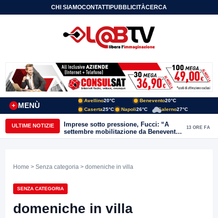
CHI SIAMO
CONTATTI
PUBBLICITÀ
CERCA
Avellino
20°C
Benevento
20°C
MENÙ
+
Caserta
25°C
Napoli
26°C
Salerno
27°C
Imprese sotto pressione, Fucci: “A
ULTIME NOTIZIE
13 ORE FA
settembre mobilitazione da Benevento
e Avellino”
Home
>
Senza categoria
> domeniche in villa
SENZA CATEGORIA
domeniche in villa