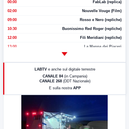
00:00
FabLab (replica)
02:00
Nouvelle Vouge (Film)
09:00
Rosso e Nero (repliche)
10:30
Buonissimo Red Roger (repliche)
12:00
Fili Meridiani (repliche)
13:00
La Mappa dei Piaceri
14:00
LabNews
17:00
LabNews (replica)
LABTV
e anche sul digitale terrestre
18:30
Di Faccia e di Profilo (repliche)
CANALE 84
(in Campania)
CANALE 268
(DDT Nazionale)
19:30
LabNews (Diretta)
E sulla nostra
APP
21:00
Free Sport
23:00
LabNews (replica)