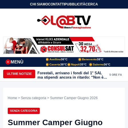
CHI SIAMO
CONTATTI
PUBBLICITÀ
CERCA
Avellino
36°C
Benevento
38°C
MENÙ
+
Caserta
38°C
Napoli
35°C
Salerno
36°C
Forestali, arrivano i fondi del 1° SAL
ULTIME NOTIZIE
5 ORE FA
ma stipendi ancora in ritardo: “Non è
più sostenibile”
Home
>
Senza categoria
> Summer Camper Giugno 2026
SENZA CATEGORIA
Summer Camper Giugno