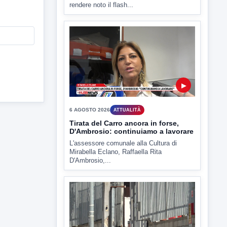
6 AGOSTO 2026
ATTUALITÀ
Miasmi, Comitati dal Prefetto: non
lasciateci soli
Comitati dal Prefetto Moscarella. Oltre a
rendere noto il flash...
▶
6 AGOSTO 2026
ATTUALITÀ
Tirata del Carro ancora in forse,
D'Ambrosio: continuiamo a lavorare
L'assessore comunale alla Cultura di
Mirabella Eclano, Raffaella Rita
D'Ambrosio,...