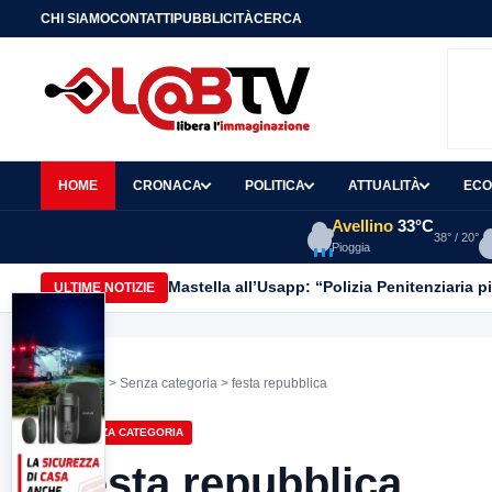
CHI SIAMO
CONTATTI
PUBBLICITÀ
CERCA
HOME
CRONACA
POLITICA
ATTUALITÀ
ECO
Avellino
33°C
38° / 20°
Pioggia
Mastella all’Usapp: “Polizia Penitenziaria p
ULTIME NOTIZIE
Home
>
Senza categoria
> festa repubblica
SENZA CATEGORIA
festa repubblica