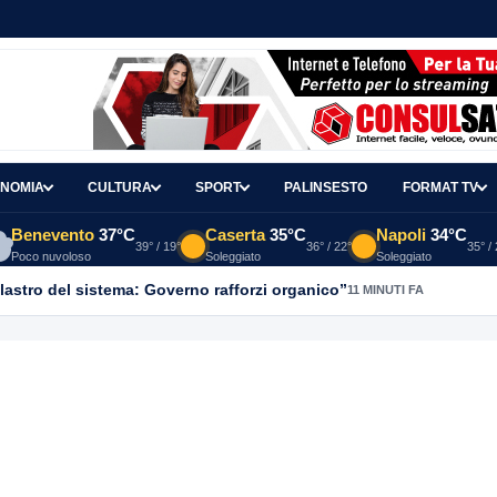
NOMIA
CULTURA
SPORT
PALINSESTO
FORMAT TV
Benevento
37°C
Caserta
35°C
Napoli
34°C
39° / 19°
36° / 22°
35° /
Poco nuvoloso
Soleggiato
Soleggiato
ilastro del sistema: Governo rafforzi organico”
11 MINUTI FA