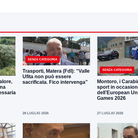
SENZA CATEGORIA
SENZA CATEGORIA
Trasporti, Matera (FdI): “Valle
Ufita non può essere
lore,
Montoro, i Carabin
sacrificata. Fico intervenga”
una
sport in occasio
essaria
dell’European Uni
Games 2026
28 LUGLIO 2026
27 LUGLIO 2026