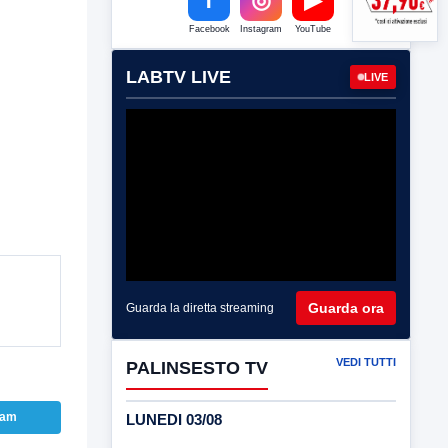
Facebook
Instagram
YouTube
LABTV LIVE
LIVE
Guarda ora
Guarda la diretta streaming
VEDI TUTTI
PALINSESTO TV
ram
LUNEDI 03/08