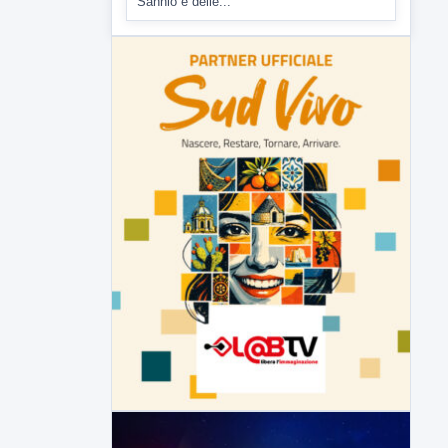
Inaugurato il nuovo tratto della
SS212 Variante Fortorina
Un nuovo tassello per la viabilità del
Sannio e delle...