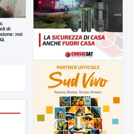
a:
li di
usione: noi
tà