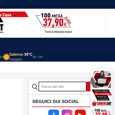
Salerno
34°C
 24°
35° / 24°
Soleggiato
CERCA
Cerca
SEGUICI SUI SOCIAL
f
◎
▶