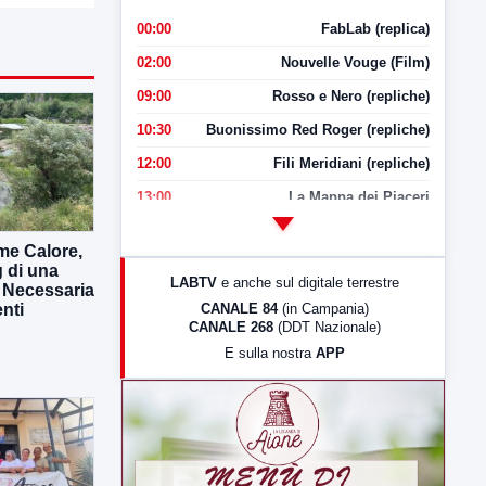
00:00
FabLab (replica)
02:00
Nouvelle Vouge (Film)
09:00
Rosso e Nero (repliche)
10:30
Buonissimo Red Roger (repliche)
12:00
Fili Meridiani (repliche)
13:00
La Mappa dei Piaceri
14:00
LabNews
me Calore,
17:00
LabNews (replica)
g di una
LABTV
e anche sul digitale terrestre
. Necessaria
18:30
Di Faccia e di Profilo (repliche)
CANALE 84
(in Campania)
enti
CANALE 268
(DDT Nazionale)
19:30
LabNews (Diretta)
E sulla nostra
APP
21:00
Free Sport
23:00
LabNews (replica)