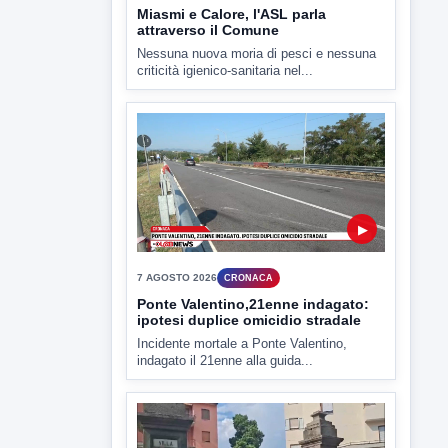
▶
7 AGOSTO 2026
CRONACA
Ponte Valentino,21enne indagato:
ipotesi duplice omicidio stradale
Incidente mortale a Ponte Valentino,
indagato il 21enne alla guida...
▶
7 AGOSTO 2026
CRONACA
Malore o aggressione? Sarà
l'autopsia a chiarire il giallo di Villa
Adriana
Sarà affidato con ogni probabilità all'inizio