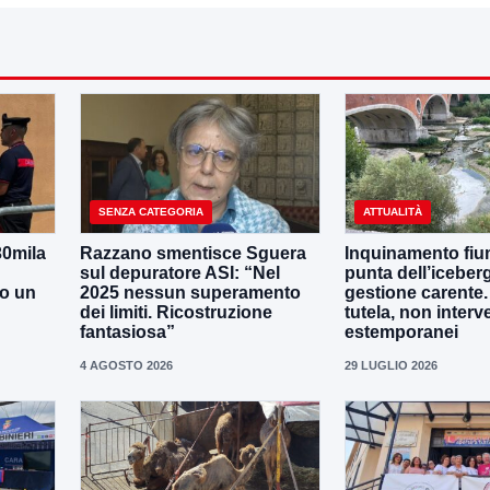
SENZA CATEGORIA
ATTUALITÀ
30mila
Razzano smentisce Sguera
Inquinamento fiu
sul depuratore ASI: “Nel
punta dell’iceber
no un
2025 nessun superamento
gestione carente
dei limiti. Ricostruzione
tutela, non interv
fantasiosa”
estemporanei
4 AGOSTO 2026
29 LUGLIO 2026