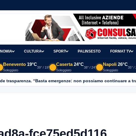
NOMIA
CULTURA
SPORT
PALINSESTO
FORMAT TV
Benevento
19°C
Caserta
24°C
Napoli
26°C
39° / 19°
38° / 24°
35° /
Soleggiato
Soleggiato
Soleggiato
-ad8a-fce75ed5d116