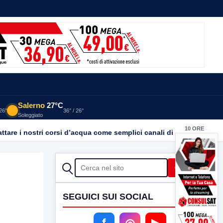
Salerno
27°C
 26°
36° / 26°
Soleggiato
10 ORE
Inquinamento Calore: LIPU Benevento chiede trasparenza. “Basta emergenze: non possiamo continuare a trattare i nostri corsi d’acqua come semplici canali di scarico
FA
CERCA
Cerca
SEGUICI SUI SOCIAL
f
◎
▶