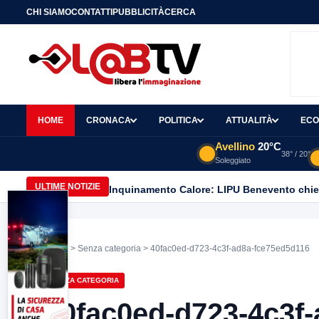
CHI SIAMO
CONTATTI
PUBBLICITÀ
CERCA
HOME
CRONACA
POLITICA
ATTUALITÀ
ECO
Avellino
20°C
38° / 20°
Soleggiato
ULTIME NOTIZIE
Home
>
Senza categoria
> 40fac0ed-d723-4c3f-ad8a-fce75ed5d116
SENZA CATEGORIA
40fac0ed-d723-4c3f