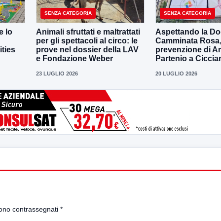
SENZA CATEGORIA
SENZA CATEGORIA
e lo
Animali sfruttati e maltrattati
Aspettando la D
per gli spettacoli al circo: le
Camminata Rosa, i
ities
prove nel dossier della LAV
prevenzione di 
e Fondazione Weber
Partenio a Ciccia
23 LUGLIO 2026
20 LUGLIO 2026
sono contrassegnati
*