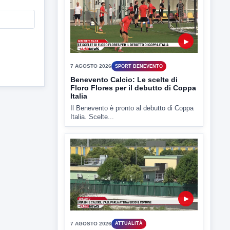
Il Benevento è pronto al debutto di Coppa
Italia. Scelte...
▶
7 AGOSTO 2026
ATTUALITÀ
Miasmi e Calore, l'ASL parla
attraverso il Comune
Nessuna nuova moria di pesci e nessuna
criticità igienico-sanitaria nel...