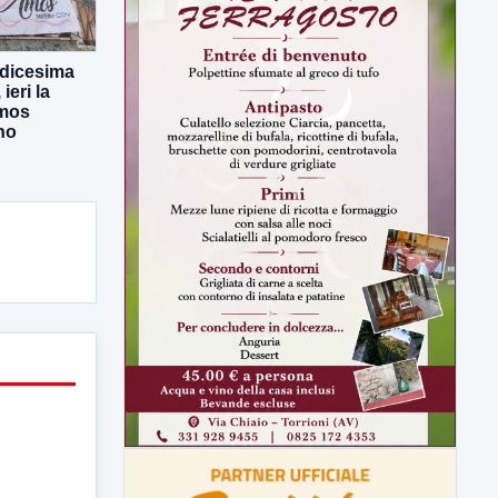
odicesima
eri la
Amos
no