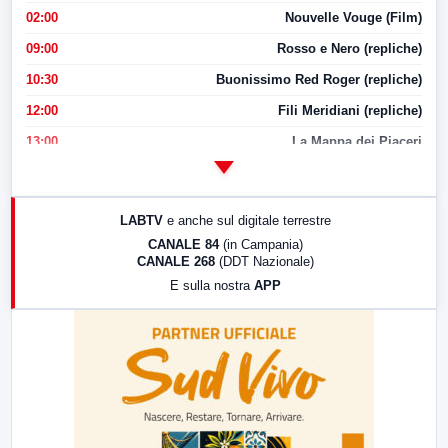
02:00
Nouvelle Vouge (Film)
09:00
Rosso e Nero (repliche)
10:30
Buonissimo Red Roger (repliche)
12:00
Fili Meridiani (repliche)
13:00
La Mappa dei Piaceri
14:00
LabNews
17:00
LabNews (replica)
LABTV
e anche sul digitale terrestre
18:30
Di Faccia e di Profilo (repliche)
CANALE 84
(in Campania)
CANALE 268
(DDT Nazionale)
19:30
LabNews (Diretta)
E sulla nostra
APP
21:00
Free Sport
23:00
LabNews (replica)