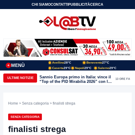
CHI SIAMO
CONTATTI
PUBBLICITÀ
CERCA
Avellino
28°C
Benevento
27°C
MENÙ
+
Caserta
29°C
Napoli
29°C
Salerno
29°C
Sannio Europa primo in Italia: vince il
ULTIME NOTIZIE
13 ORE FA
“Top of the PID Mirabilia 2026” con la
realtà virtuale nei musei del Sannio
Home
>
Senza categoria
> finalisti strega
SENZA CATEGORIA
finalisti strega