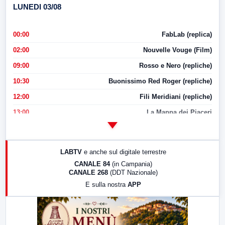
LUNEDI 03/08
00:00
FabLab (replica)
02:00
Nouvelle Vouge (Film)
09:00
Rosso e Nero (repliche)
10:30
Buonissimo Red Roger (repliche)
12:00
Fili Meridiani (repliche)
13:00
La Mappa dei Piaceri
14:00
LabNews
17:00
LabNews (replica)
LABTV
e anche sul digitale terrestre
18:30
Di Faccia e di Profilo (repliche)
CANALE 84
(in Campania)
CANALE 268
(DDT Nazionale)
19:30
LabNews (Diretta)
E sulla nostra
APP
21:00
Free Sport
23:00
LabNews (replica)