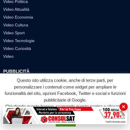
Video Politica
Video Attualità
Video Economia
Video Cultura
Video Sport
Video Tecnologie
Video Curiosità
Video
PUBBLICITÀ
Questo sito utilizza cookie, anche di terze parti, per
Richiesta pubblicazione articoli/banner
personalizzare i contenuti come widget per ampliare le
SEGUICI SUI SOCIAL
funzionalità del sito, opzioni Facebook, Twitter e social e funzioni
pubblicitarie di Google.
f
◎
▶
×
Chiudendo questo banner, scorrendo questa pagina o cliccando
su qualunque suo elemento acconsenti all'uso dei cookie.
Facebook
Instagram
YouTube
Accetta