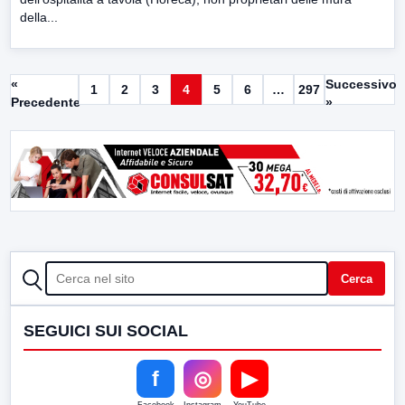
della...
«
Successivo
1
2
3
4
5
6
…
297
Precedente
»
CERCA
Cerca
SEGUICI SUI SOCIAL
f
◎
▶