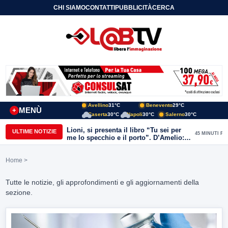
CHI SIAMO
CONTATTI
PUBBLICITÀ
CERCA
Avellino
31°C
Benevento
29°C
MENÙ
+
Caserta
30°C
Napoli
30°C
Salerno
30°C
Lioni, si presenta il libro “Tu sei per
ULTIME NOTIZIE
45 MINUTI FA
me lo specchio e il porto”. D’Amelio:
“Gettiamo un seme d’impegno futuro
per tante e tanti”
Home
>
Tutte le notizie, gli approfondimenti e gli aggiornamenti della
sezione.