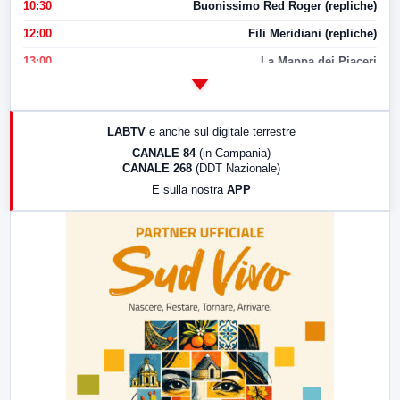
10:30
Buonissimo Red Roger (repliche)
12:00
Fili Meridiani (repliche)
13:00
La Mappa dei Piaceri
14:00
LabNews
17:00
LabNews (replica)
LABTV
e anche sul digitale terrestre
18:30
Di Faccia e di Profilo (repliche)
CANALE 84
(in Campania)
CANALE 268
(DDT Nazionale)
19:30
LabNews (Diretta)
E sulla nostra
APP
21:00
Free Sport
23:00
LabNews (replica)