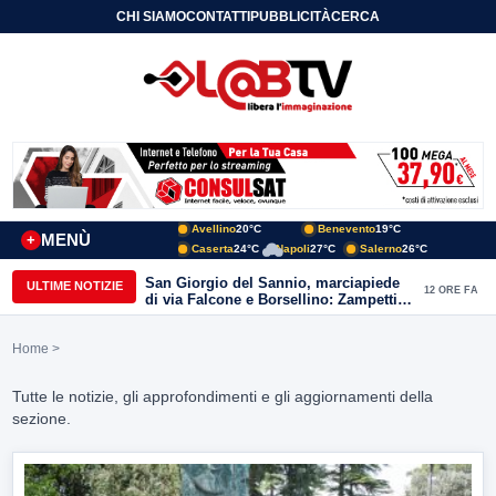
CHI SIAMO
CONTATTI
PUBBLICITÀ
CERCA
Avellino
20°C
Benevento
19°C
MENÙ
+
Caserta
24°C
Napoli
27°C
Salerno
26°C
San Giorgio del Sannio, marciapiede
ULTIME NOTIZIE
12 ORE FA
di via Falcone e Borsellino: Zampetti e
Lombardi replicano alle polemiche
Home
>
Tutte le notizie, gli approfondimenti e gli aggiornamenti della
sezione.