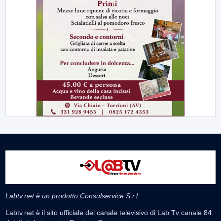
Labtv.net è un prodotto Consulservice S.r.l.
Labtv.net è il sito ufficiale del canale televisivo di Lab Tv canale 84