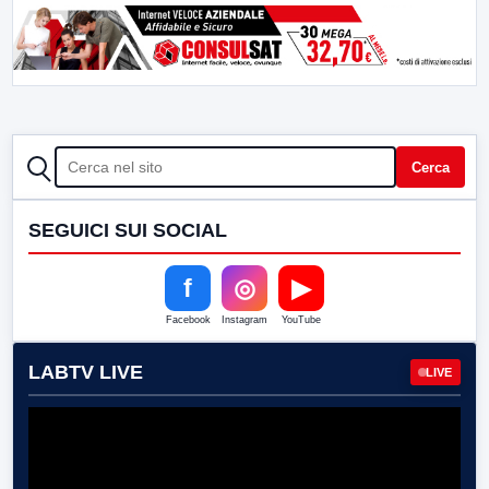
CERCA
Cerca
SEGUICI SUI SOCIAL
f
◎
▶
Facebook
Instagram
YouTube
LABTV LIVE
LIVE