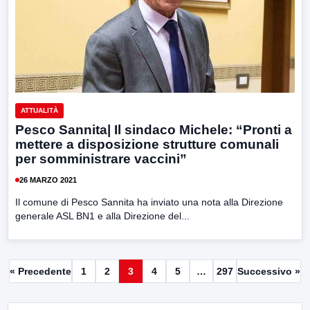
ATTUALITÀ
Pesco Sannita| Il sindaco Michele: “Pronti a
mettere a disposizione strutture comunali
per somministrare vaccini”
26 MARZO 2021
Il comune di Pesco Sannita ha inviato una nota alla Direzione
generale ASL BN1 e alla Direzione del...
« Precedente
1
2
3
4
5
…
297
Successivo »