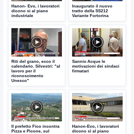
Hanon- Evo, i lavoratori
Inaugurato il nuovo
dicono si al piano
tratto della SS212
industriale
Variante Fortorina
Riti del grano, ecco il
Sannio Acque le
calendario. Silvestri: "al
motivazioni dei sindaci
lavoro per il
firmatari
riconoscimento
Unesco"
Il prefetto Fico incontra
Hanon-Evo, i lavoratori
Pizza e Picone, sul
dicono sì al piano