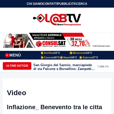
CHI SIAMO
CONTATTI
PUBBLICITÀ
CERCA
Avellino
22°C
Benevento
24°C
MENÙ
+
Caserta
26°C
Napoli
28°C
Salerno
27°C
San Giorgio del Sannio, marciapiede
ULTIME NOTIZIE
7 ORE FA
di via Falcone e Borsellino: Zampetti e
Lombardi replicano alle polemiche
Video
Inflazione_ Benevento tra le citta