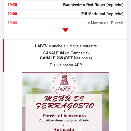
10:30
Buonissimo Red Roger (repliche)
12:00
Fili Meridiani (repliche)
13:00
La Mappa dei Piaceri
14:00
LabNews
17:00
LabNews (replica)
LABTV
e anche sul digitale terrestre
18:30
Di Faccia e di Profilo (repliche)
CANALE 84
(in Campania)
CANALE 268
(DDT Nazionale)
19:30
LabNews (Diretta)
E sulla nostra
APP
21:00
Free Sport
23:00
LabNews (replica)