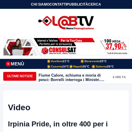
CHI SIAMO
CONTATTI
PUBBLICITÀ
CERCA
Avellino
21°C
Benevento
20°C
MENÙ
+
Caserta
24°C
Napoli
26°C
Salerno
26°C
Fiume Calore, schiuma e moria di
ULTIME NOTIZIE
6 ORE FA
pesci: Borrelli interroga i Ministri.
“Benevento paga l’assenza del
depuratore
Video
Irpinia Pride, in oltre 400 per i