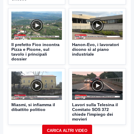
Il prefetto Fico incontra
Hanon-Evo, i lavoratori
Pizza e Picone, sul
dicono sì al piano
tavolo i principali
industriale
dossier
Miasmi, si infiamma il
Lavori sulla Telesina il
dibattito politico
Comitato SOS 372
chiede l'impiego dei
movieri