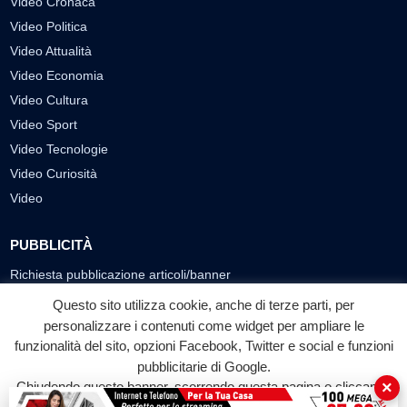
Video Cronaca
Video Politica
Video Attualità
Video Economia
Video Cultura
Video Sport
Video Tecnologie
Video Curiosità
Video
PUBBLICITÀ
Richiesta pubblicazione articoli/banner
Questo sito utilizza cookie, anche di terze parti, per
SEGUICI SUI SOCIAL
personalizzare i contenuti come widget per ampliare le
funzionalità del sito, opzioni Facebook, Twitter e social e funzioni
f
◎
▶
pubblicitarie di Google.
Facebook
Instagram
YouTube
×
Chiudendo questo banner, scorrendo questa pagina o cliccando