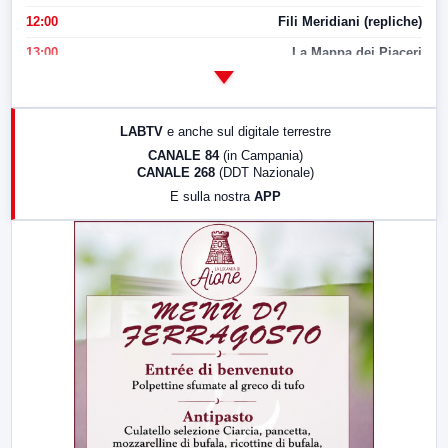
12:00
Fili Meridiani (repliche)
13:00
La Mappa dei Piaceri
14:00
LabNews
17:00
LabNews (replica)
LABTV
e anche sul digitale terrestre
18:30
Di Faccia e di Profilo (repliche)
CANALE 84
(in Campania)
CANALE 268
(DDT Nazionale)
19:30
LabNews (Diretta)
E sulla nostra
APP
21:00
Free Sport
23:00
LabNews (replica)