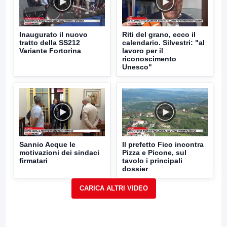
Inaugurato il nuovo
Riti del grano, ecco il
tratto della SS212
calendario. Silvestri: "al
Variante Fortorina
lavoro per il
riconoscimento
Unesco"
Sannio Acque le
Il prefetto Fico incontra
motivazioni dei sindaci
Pizza e Picone, sul
firmatari
tavolo i principali
dossier