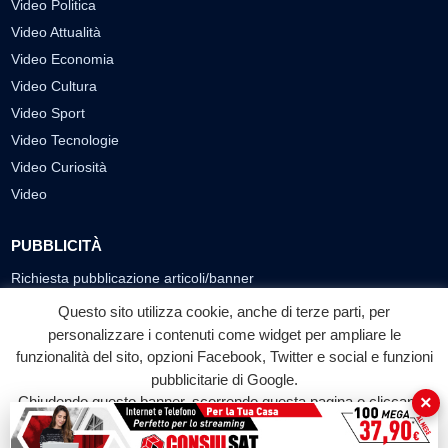
Video Politica
Video Attualità
Video Economia
Video Cultura
Video Sport
Video Tecnologie
Video Curiosità
Video
PUBBLICITÀ
Richiesta pubblicazione articoli/banner
Questo sito utilizza cookie, anche di terze parti, per
SEGUICI SUI SOCIAL
personalizzare i contenuti come widget per ampliare le
funzionalità del sito, opzioni Facebook, Twitter e social e funzioni
f
◎
▶
pubblicitarie di Google.
Facebook
Instagram
YouTube
×
Chiudendo questo banner, scorrendo questa pagina o cliccando
su qualunque suo elemento acconsenti all'uso dei cookie.