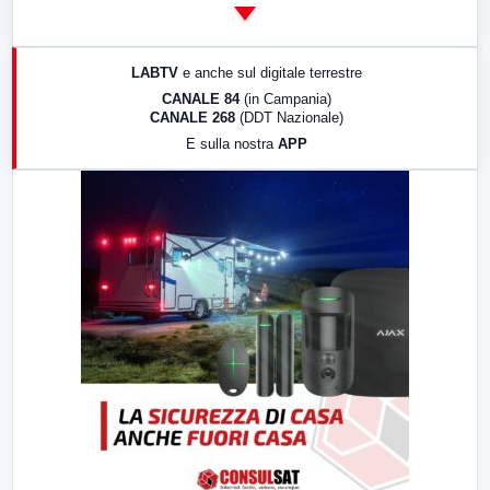
14:00
LabNews
17:00
LabNews (replica)
LABTV
e anche sul digitale terrestre
18:30
Di Faccia e di Profilo (repliche)
CANALE 84
(in Campania)
CANALE 268
(DDT Nazionale)
19:30
LabNews (Diretta)
E sulla nostra
APP
21:00
Free Sport
23:00
LabNews (replica)