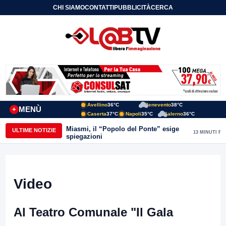
CHI SIAMO
CONTATTI
PUBBLICITÀ
CERCA
Avellino
36°C
Benevento
38°C
MENÙ
+
Caserta
37°C
Napoli
35°C
Salerno
36°C
Miasmi, il “Popolo del Ponte” esige
ULTIME NOTIZIE
13 MINUTI FA
spiegazioni
Video
Al Teatro Comunale "Il Gala