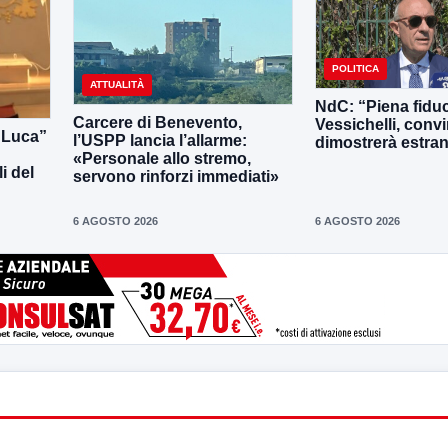
POLITICA
ATTUALITÀ
NdC: “Piena fiduc
Carcere di Benevento,
Vessichelli, convi
i Luca”
l’USPP lancia l’allarme:
dimostrerà estrane
«Personale allo stremo,
i del
servono rinforzi immediati»
6 AGOSTO 2026
6 AGOSTO 2026