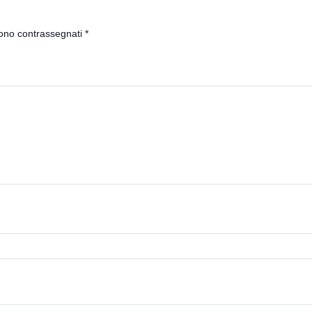
sono contrassegnati
*