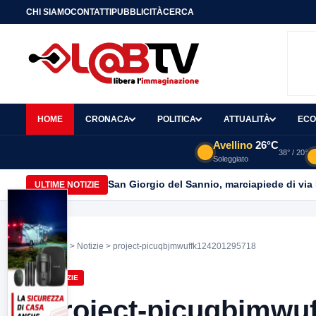
CHI SIAMO
CONTATTI
PUBBLICITÀ
CERCA
HOME
CRONACA
POLITICA
ATTUALITÀ
ECO
Avellino
26°C
38° / 20°
Soleggiato
San Giorgio del Sannio, marciapiede di via
ULTIME NOTIZIE
Home
>
Notizie
> project-picuqbjmwuffk124201295718
NOTIZIE
project-picuqbjmwu