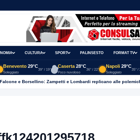
NOMIA
CULTURA
SPORT
PALINSESTO
FORMAT TV
Benevento
29°C
Caserta
28°C
Napoli
29°C
39° / 19°
36° / 22°
35° /
Soleggiato
Poco nuvoloso
Soleggiato
 Falcone e Borsellino: Zampetti e Lombardi replicano alle polemic
ffk124201295718