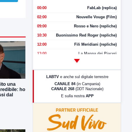
00:00
FabLab (replica)
02:00
Nouvelle Vouge (Film)
09:00
Rosso e Nero (repliche)
10:30
Buonissimo Red Roger (repliche)
12:00
Fili Meridiani (repliche)
13:00
La Mappa dei Piaceri
14:00
LabNews
17:00
LabNews (replica)
LABTV
e anche sul digitale terrestre
18:30
Di Faccia e di Profilo (repliche)
CANALE 84
(in Campania)
ito una
CANALE 268
(DDT Nazionale)
redibile: ho
19:30
LabNews (Diretta)
si dal
E sulla nostra
APP
21:00
Free Sport
23:00
LabNews (replica)