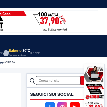
Salerno
30°C
 24°
35° / 24°
Poco nuvoloso
he
4 ORE FA
CERCA
Cerca
SEGUICI SUI SOCIAL
f
◎
▶