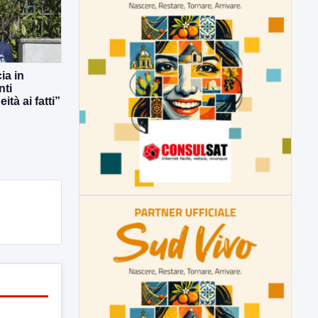
ia in
nti
ità ai fatti”