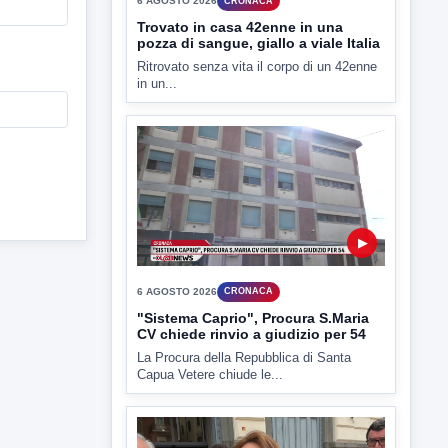
6 AGOSTO 2026
CRONACA
Trovato in casa 42enne in una
pozza di sangue, giallo a viale Italia
Ritrovato senza vita il corpo di un 42enne
in un...
▶
6 AGOSTO 2026
CRONACA
"Sistema Caprio", Procura S.Maria
CV chiede rinvio a giudizio per 54
La Procura della Repubblica di Santa
Capua Vetere chiude le...