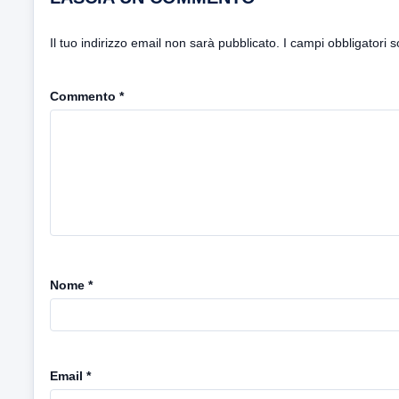
Il tuo indirizzo email non sarà pubblicato.
I campi obbligatori 
Commento
*
Nome
*
Email
*