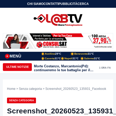
CHI SIAMO
CONTATTI
PUBBLICITÀ
CERCA
Avellino
29°C
Benevento
31°C
MENÙ
+
Caserta
31°C
Napoli
31°C
Salerno
31°C
Morte Costanzo, Marcantonio(Pd):
ULTIME NOTIZIE
1 ORA FA
continueremo le tue battaglie per il
Sannio
Home
>
Senza categoria
> Screenshot_20260523_135931_Facebook
SENZA CATEGORIA
Screenshot_20260523_135931