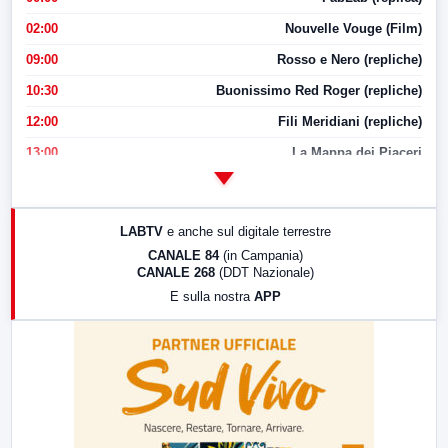
02:00
Nouvelle Vouge (Film)
09:00
Rosso e Nero (repliche)
10:30
Buonissimo Red Roger (repliche)
12:00
Fili Meridiani (repliche)
13:00
La Mappa dei Piaceri
14:00
LabNews
17:00
LabNews (replica)
LABTV
e anche sul digitale terrestre
18:30
Di Faccia e di Profilo (repliche)
CANALE 84
(in Campania)
CANALE 268
(DDT Nazionale)
19:30
LabNews (Diretta)
E sulla nostra
APP
21:00
Free Sport
23:00
LabNews (replica)