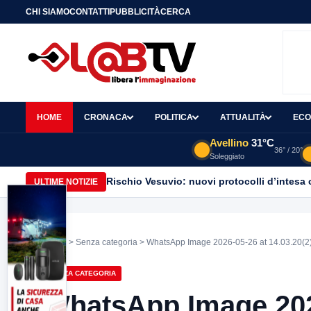
CHI SIAMO
CONTATTI
PUBBLICITÀ
CERCA
HOME
CRONACA
POLITICA
ATTUALITÀ
ECO
Avellino
31°C
36° / 20°
Soleggiato
Rischio Vesuvio: nuovi protocolli d’intesa 
ULTIME NOTIZIE
Home
>
Senza categoria
> WhatsApp Image 2026-05-26 at 14.03.20(2
SENZA CATEGORIA
WhatsApp Image 2026