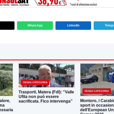
WhatsApp
LinkedIn
Teleg
SENZA CATEGORIA
SENZA CATEGORIA
Trasporti, Matera (FdI): “Valle
Ufita non può essere
lore,
Montoro, i Carabin
sacrificata. Fico intervenga”
una
sport in occasio
essaria
dell’European Uni