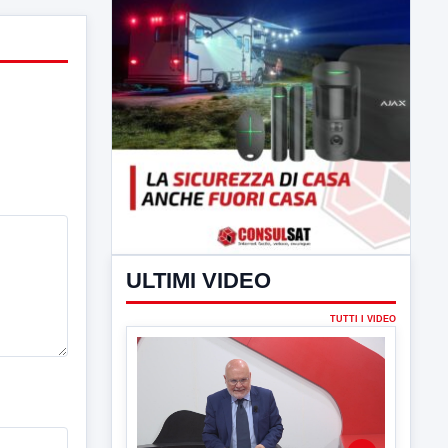
ULTIMI VIDEO
TUTTI I VIDEO
▶
6 AGOSTO 2026
LABNEWS
LabNews del 5 agosto 2026
In studio Enzo Colarusso