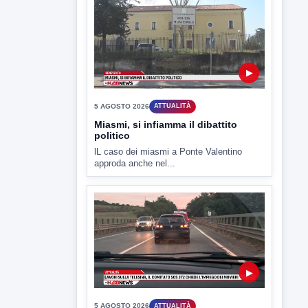
5 AGOSTO 2026
ATTUALITÀ
Miasmi, si infiamma il dibattito
politico
lL caso dei miasmi a Ponte Valentino
approda anche nel...
▶
5 AGOSTO 2026
ATTUALITÀ
Lavori sulla Telesina il Comitato
SOS 372 chiede l'impiego dei
movieri
Code e disagi sulla Telesina a causa dei
lavori in...