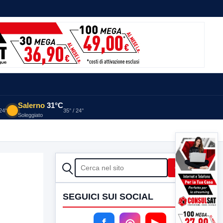
Salerno
31°C
 24°
35° / 24°
Soleggiato
CERCA
Cerca
SEGUICI SUI SOCIAL
f
◎
▶