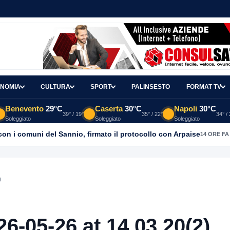
NOMIA
CULTURA
SPORT
PALINSESTO
FORMAT TV
Benevento
29°C
Caserta
30°C
Napoli
30°C
39° / 19°
35° / 22°
34° /
Soleggiato
Soleggiato
Soleggiato
con i comuni del Sannio, firmato il protocollo con Arpaise
14 ORE FA
)
-05-26 at 14.03.20(2)