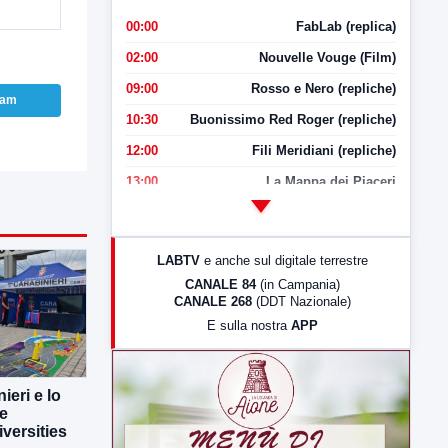
00:00
FabLab (replica)
02:00
Nouvelle Vouge (Film)
09:00
Rosso e Nero (repliche)
ram
10:30
Buonissimo Red Roger (repliche)
12:00
Fili Meridiani (repliche)
13:00
La Mappa dei Piaceri
14:00
LabNews
17:00
LabNews (replica)
LABTV
e anche sul digitale terrestre
18:30
Di Faccia e di Profilo (repliche)
CANALE 84
(in Campania)
CANALE 268
(DDT Nazionale)
19:30
LabNews (Diretta)
E sulla nostra
APP
21:00
Free Sport
23:00
LabNews (replica)
ieri e lo
ne
versities