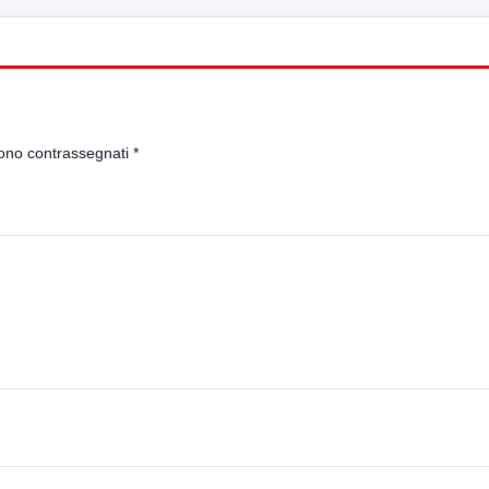
sono contrassegnati
*