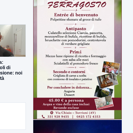
a:
li di
usione: noi
tà