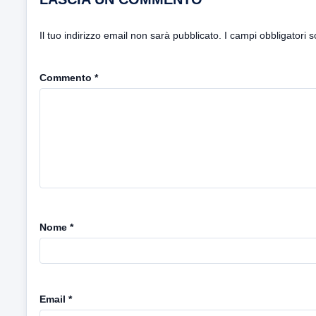
Il tuo indirizzo email non sarà pubblicato.
I campi obbligatori 
Commento
*
Nome
*
Email
*