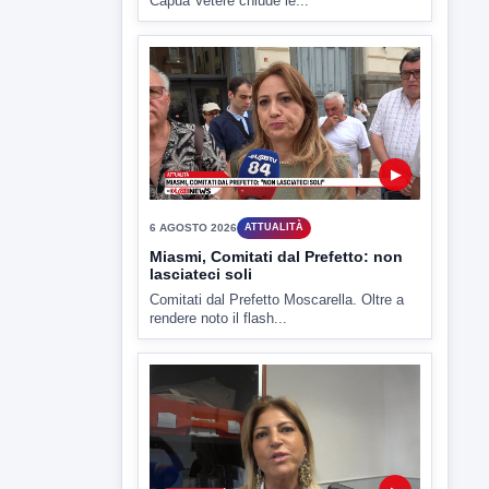
▶
6 AGOSTO 2026
ATTUALITÀ
Miasmi, Comitati dal Prefetto: non
lasciateci soli
Comitati dal Prefetto Moscarella. Oltre a
rendere noto il flash...
▶
6 AGOSTO 2026
ATTUALITÀ
Tirata del Carro ancora in forse,
D'Ambrosio: continuiamo a lavorare
L'assessore comunale alla Cultura di
Mirabella Eclano, Raffaella Rita