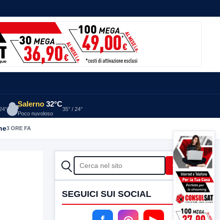
Salerno
32°C
 24°
35° / 24°
Poco nuvoloso
he
3 ORE FA
CERCA
Cerca
SEGUICI SUI SOCIAL
f
◎
▶