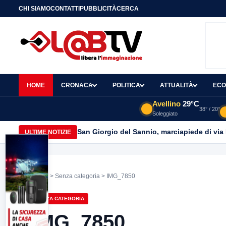
CHI SIAMO
CONTATTI
PUBBLICITÀ
CERCA
HOME
CRONACA
POLITICA
ATTUALITÀ
ECO
Avellino
29°C
38° / 20°
Soleggiato
San Giorgio del Sannio, marciapiede di via
ULTIME NOTIZIE
Home
>
Senza categoria
> IMG_7850
SENZA CATEGORIA
IMG_7850