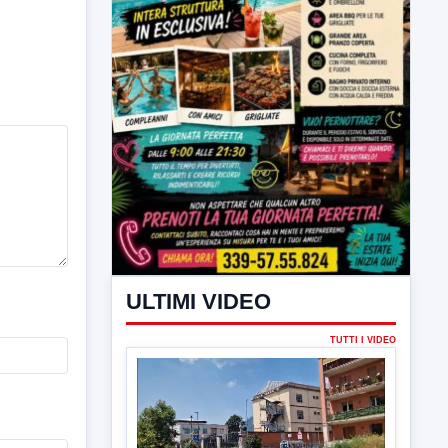
ULTIMI VIDEO
TUTTI I VIDEO
▶
6 AGOSTO 2026
CRONACA
Trovato in casa 42enne in una
pozza di sangue, giallo a viale Italia
Ritrovato senza vita il corpo di un 42enne