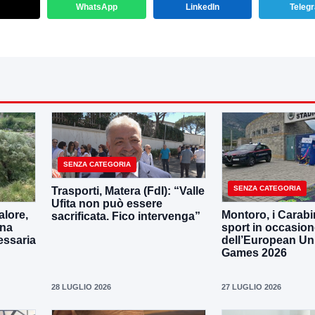
WhatsApp
LinkedIn
Teleg
SENZA CATEGORIA
SENZA CATEGORIA
Trasporti, Matera (FdI): “Valle
Ufita non può essere
lore,
Montoro, i Carabin
sacrificata. Fico intervenga”
una
sport in occasio
essaria
dell’European Uni
Games 2026
28 LUGLIO 2026
27 LUGLIO 2026