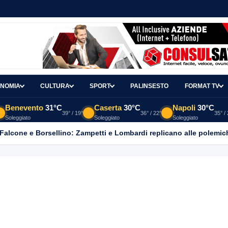
NOMIA
CULTURA
SPORT
PALINSESTO
FORMAT TV
Benevento
31°C
Caserta
30°C
Napoli
30°C
39° / 19°
36° / 22°
35° /
Soleggiato
Soleggiato
Soleggiato
 Falcone e Borsellino: Zampetti e Lombardi replicano alle polemic