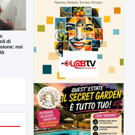
a:
li di
usione: noi
tà