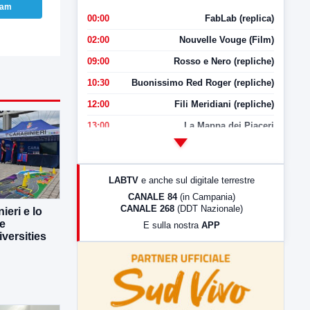
ram
00:00
FabLab (replica)
02:00
Nouvelle Vouge (Film)
09:00
Rosso e Nero (repliche)
10:30
Buonissimo Red Roger (repliche)
12:00
Fili Meridiani (repliche)
13:00
La Mappa dei Piaceri
14:00
LabNews
17:00
LabNews (replica)
LABTV
e anche sul digitale terrestre
18:30
Di Faccia e di Profilo (repliche)
CANALE 84
(in Campania)
CANALE 268
(DDT Nazionale)
ieri e lo
19:30
LabNews (Diretta)
ne
E sulla nostra
APP
21:00
Free Sport
versities
23:00
LabNews (replica)