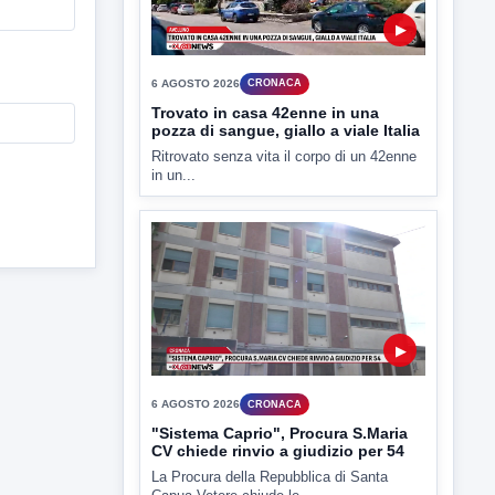
in un...
▶
6 AGOSTO 2026
CRONACA
"Sistema Caprio", Procura S.Maria
CV chiede rinvio a giudizio per 54
La Procura della Repubblica di Santa
Capua Vetere chiude le...