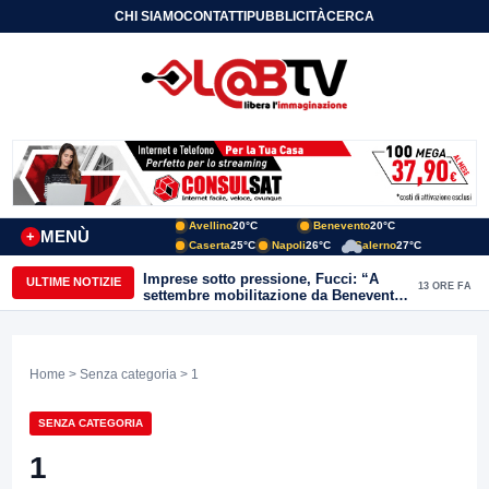
CHI SIAMO
CONTATTI
PUBBLICITÀ
CERCA
Avellino
20°C
Benevento
20°C
MENÙ
+
Caserta
25°C
Napoli
26°C
Salerno
27°C
Imprese sotto pressione, Fucci: “A
ULTIME NOTIZIE
13 ORE FA
settembre mobilitazione da Benevento
e Avellino”
Home
>
Senza categoria
> 1
SENZA CATEGORIA
1