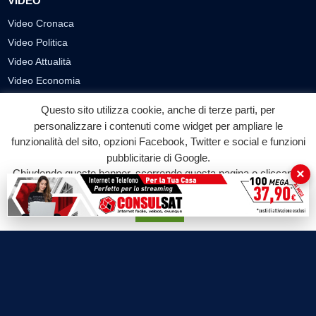
VIDEO
Video Cronaca
Video Politica
Video Attualità
Video Economia
Video Cultura
Questo sito utilizza cookie, anche di terze parti, per
Video Sport
personalizzare i contenuti come widget per ampliare le
Video Tecnologie
funzionalità del sito, opzioni Facebook, Twitter e social e funzioni
Video Curiosità
pubblicitarie di Google.
×
Chiudendo questo banner, scorrendo questa pagina o cliccando
Video
su qualunque suo elemento acconsenti all'uso dei cookie.
PUBBLICITÀ
Accetta
Richiesta pubblicazione articoli/banner
SEGUICI SUI SOCIAL
f
◎
▶
Facebook
Instagram
YouTube