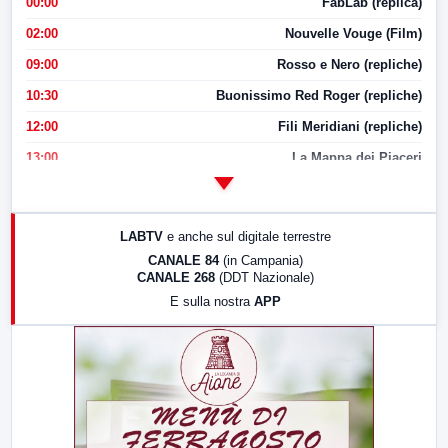
00:00
FabLab (replica)
02:00
Nouvelle Vouge (Film)
09:00
Rosso e Nero (repliche)
10:30
Buonissimo Red Roger (repliche)
12:00
Fili Meridiani (repliche)
13:00
La Mappa dei Piaceri
14:00
LabNews
17:00
LabNews (replica)
LABTV
e anche sul digitale terrestre
18:30
Di Faccia e di Profilo (repliche)
CANALE 84
(in Campania)
CANALE 268
(DDT Nazionale)
19:30
LabNews (Diretta)
E sulla nostra
APP
21:00
Free Sport
23:00
LabNews (replica)