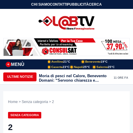
CHI SIAMO
CONTATTI
PUBBLICITÀ
CERCA
Avellino
21°C
Benevento
19°C
MENÙ
+
Caserta
23°C
Napoli
25°C
Salerno
25°C
Moria di pesci nel Calore, Benevento
ULTIME NOTIZIE
11 ORE FA
Domani: “Servono chiarezza e
approfondimenti sulla gestione
ambientale”
Home
>
Senza categoria
> 2
SENZA CATEGORIA
2