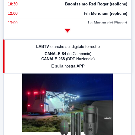
10:30
Buonissimo Red Roger (repliche)
12:00
Fili Meridiani (repliche)
13:00
La Mappa dei Piaceri
14:00
LabNews
17:00
LabNews (replica)
LABTV
e anche sul digitale terrestre
18:30
Di Faccia e di Profilo (repliche)
CANALE 84
(in Campania)
CANALE 268
(DDT Nazionale)
19:30
LabNews (Diretta)
E sulla nostra
APP
21:00
Free Sport
23:00
LabNews (replica)