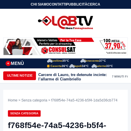
CHI SIAMO
CONTATTI
PUBBLICITÀ
CERCA
Avellino
35°C
Benevento
37°C
MENÙ
+
Caserta
36°C
Napoli
34°C
Salerno
33°C
Carcere di Lauro, tre detenute incinte:
ULTIME NOTIZIE
7 MINUTI FA
l’allarme di Ciambriello
Home
>
Senza categoria
> f768f54e-74a5-4236-b5f4-1da5d36cb774
SENZA CATEGORIA
f768f54e-74a5-4236-b5f4-