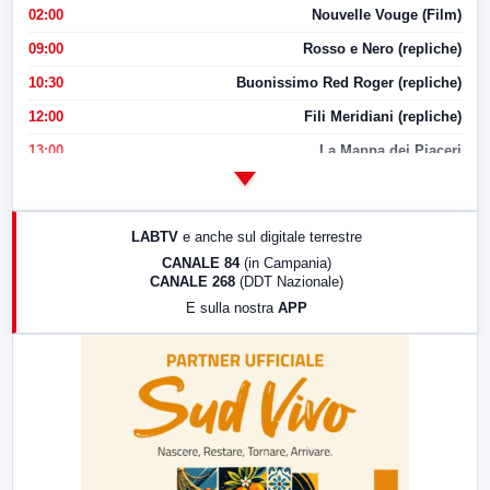
02:00
Nouvelle Vouge (Film)
09:00
Rosso e Nero (repliche)
10:30
Buonissimo Red Roger (repliche)
12:00
Fili Meridiani (repliche)
13:00
La Mappa dei Piaceri
14:00
LabNews
17:00
LabNews (replica)
LABTV
e anche sul digitale terrestre
18:30
Di Faccia e di Profilo (repliche)
CANALE 84
(in Campania)
CANALE 268
(DDT Nazionale)
19:30
LabNews (Diretta)
E sulla nostra
APP
21:00
Free Sport
23:00
LabNews (replica)