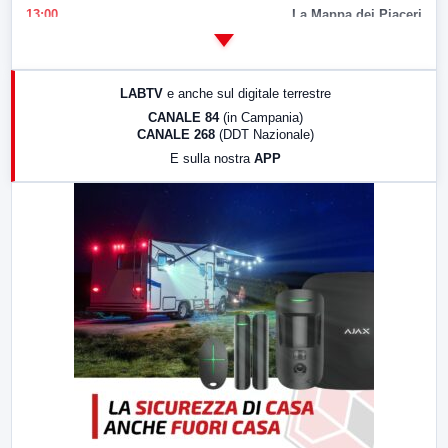
13:00
La Mappa dei Piaceri
14:00
LabNews
17:00
LabNews (replica)
LABTV
e anche sul digitale terrestre
18:30
Di Faccia e di Profilo (repliche)
CANALE 84
(in Campania)
CANALE 268
(DDT Nazionale)
19:30
LabNews (Diretta)
E sulla nostra
APP
21:00
Free Sport
23:00
LabNews (replica)