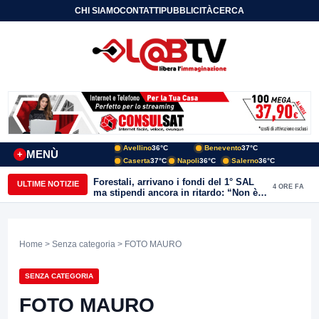
CHI SIAMO
CONTATTI
PUBBLICITÀ
CERCA
Avellino
36°C
Benevento
37°C
MENÙ
+
Caserta
37°C
Napoli
36°C
Salerno
36°C
Forestali, arrivano i fondi del 1° SAL
ULTIME NOTIZIE
4 ORE FA
ma stipendi ancora in ritardo: “Non è
più sostenibile”
Home
>
Senza categoria
> FOTO MAURO
SENZA CATEGORIA
FOTO MAURO