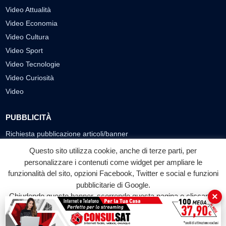
Video Attualità
Video Economia
Video Cultura
Video Sport
Video Tecnologie
Video Curiosità
Video
PUBBLICITÀ
Richiesta pubblicazione articoli/banner
Questo sito utilizza cookie, anche di terze parti, per
SEGUICI SUI SOCIAL
personalizzare i contenuti come widget per ampliare le
f
◎
▶
funzionalità del sito, opzioni Facebook, Twitter e social e funzioni
pubblicitarie di Google.
Facebook
Instagram
YouTube
×
Chiudendo questo banner, scorrendo questa pagina o cliccando
su qualunque suo elemento acconsenti all'uso dei cookie.
© 2026 LABTV - Tutti i diritti riservati
Accetta