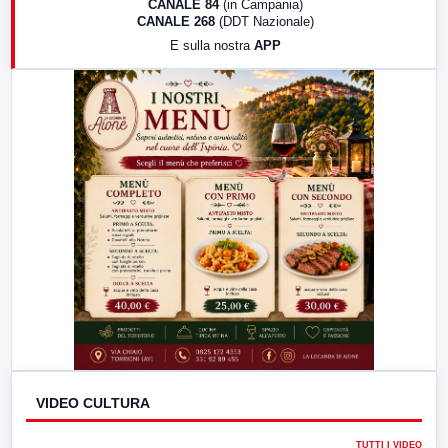
CANALE 84
(in Campania)
CANALE 268
(DDT Nazionale)
19:30
LabNews (Diretta)
E sulla nostra
APP
21:00
Free Sport
23:00
LabNews (replica)
VIDEO CULTURA
TUTTI I VIDEO