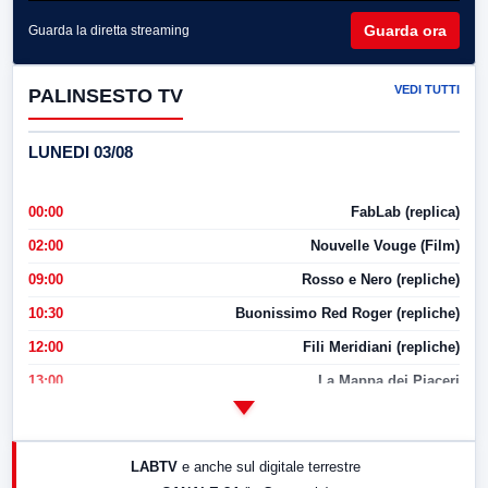
Guarda ora
Guarda la diretta streaming
VEDI TUTTI
PALINSESTO TV
LUNEDI 03/08
00:00
FabLab (replica)
02:00
Nouvelle Vouge (Film)
09:00
Rosso e Nero (repliche)
10:30
Buonissimo Red Roger (repliche)
12:00
Fili Meridiani (repliche)
13:00
La Mappa dei Piaceri
14:00
LabNews
17:00
LabNews (replica)
LABTV
e anche sul digitale terrestre
18:30
Di Faccia e di Profilo (repliche)