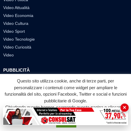
Video Attualità
Video Economia
Video Cultura
Video Sport
Video Tecnologie
Video Curiosità
Video
PUBBLICITÀ
Richiesta pubblicazione articoli/banner
Questo sito utilizza cookie, anche di terze parti, per
personalizzare i contenuti come widget per ampliare le
SEGUICI SUI SOCIAL
funzionalità del sito, opzioni Facebook, Twitter e social e funzioni
pubblicitarie di Google.
f
◎
▶
×
Chiudendo questo banner, scorrendo questa pagina o cliccando
Facebook
Instagram
YouTube
su qualunque suo elemento acconsenti all'uso dei cookie.
Accetta
© 2026 LABTV - Tutti i diritti riservati