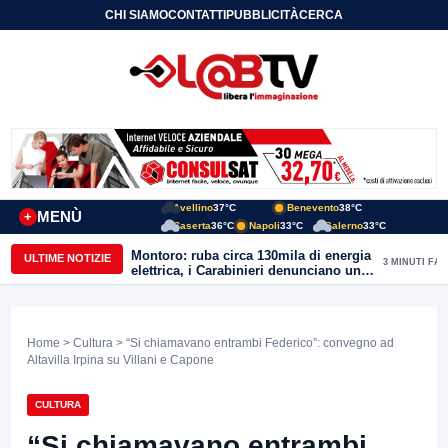
CHI SIAMO
CONTATTI
PUBBLICITÀ
CERCA
Avellino
37°C
Benevento
38°C
MENÙ
+
Caserta
36°C
Napoli
33°C
Salerno
33°C
Montoro: ruba circa 130mila di energia
ULTIME NOTIZIE
3 MINUTI FA
elettrica, i Carabinieri denunciano un
65enne
Home
>
Cultura
> “Si chiamavano entrambi Federico”: convegno ad
Altavilla Irpina su Villani e Capone
CULTURA
“Si chiamavano entrambi