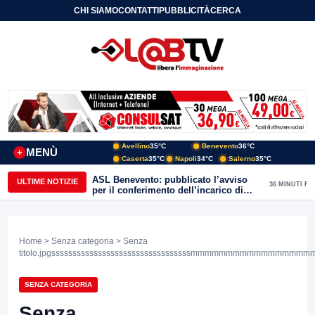
CHI SIAMO
CONTATTI
PUBBLICITÀ
CERCA
Avellino
35°C
Benevento
36°C
MENÙ
+
Caserta
35°C
Napoli
34°C
Salerno
35°C
ASL Benevento: pubblicato l’avviso
ULTIME NOTIZIE
36 MINUTI FA
per il conferimento dell’incarico di
Direttore della Unità Operativa
Complessa Cure Primarie
Home
>
Senza categoria
> Senza
titolo.jpgsssssssssssssssssssssssssssssssssmmmmmmmmmmmmmmmm
SENZA CATEGORIA
Senza