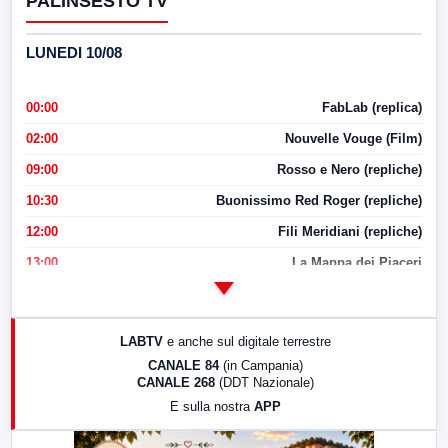
PALINSESTO TV
LUNEDI 10/08
00:00
FabLab (replica)
02:00
Nouvelle Vouge (Film)
09:00
Rosso e Nero (repliche)
10:30
Buonissimo Red Roger (repliche)
12:00
Fili Meridiani (repliche)
13:00
La Mappa dei Piaceri
14:00
LabNews
17:00
LabNews (replica)
LABTV
e anche sul digitale terrestre
18:30
Di Faccia e di Profilo (repliche)
CANALE 84
(in Campania)
CANALE 268
(DDT Nazionale)
19:30
LabNews (Diretta)
E sulla nostra
APP
21:00
Free Sport