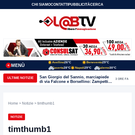
CHI SIAMO
CONTATTI
PUBBLICITÀ
CERCA
Avellino
26°C
Benevento
29°C
MENÙ
+
Caserta
28°C
Napoli
29°C
Salerno
30°C
San Giorgio del Sannio, marciapiede
ULTIME NOTIZIE
3 ORE FA
di via Falcone e Borsellino: Zampetti e
Lombardi replicano alle polemiche
Home
>
Notizie
> timthumb1
NOTIZIE
timthumb1