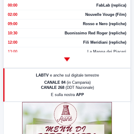
00:00
FabLab (replica)
02:00
Nouvelle Vouge (Film)
09:00
Rosso e Nero (repliche)
10:30
Buonissimo Red Roger (repliche)
12:00
Fili Meridiani (repliche)
13:00
La Mappa dei Piaceri
14:00
LabNews
17:00
LabNews (replica)
LABTV
e anche sul digitale terrestre
18:30
Di Faccia e di Profilo (repliche)
CANALE 84
(in Campania)
CANALE 268
(DDT Nazionale)
19:30
LabNews (Diretta)
E sulla nostra
APP
21:00
Free Sport
23:00
LabNews (replica)