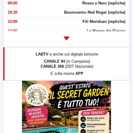
09:00
Rosso e Nero (repliche)
10:30
Buonissimo Red Roger (repliche)
12:00
Fili Meridiani (repliche)
13:00
La Mappa dei Piaceri
14:00
LabNews
17:00
LabNews (replica)
LABTV
e anche sul digitale terrestre
18:30
Di Faccia e di Profilo (repliche)
CANALE 84
(in Campania)
CANALE 268
(DDT Nazionale)
19:30
LabNews (Diretta)
E sulla nostra
APP
21:00
Free Sport
23:00
LabNews (replica)