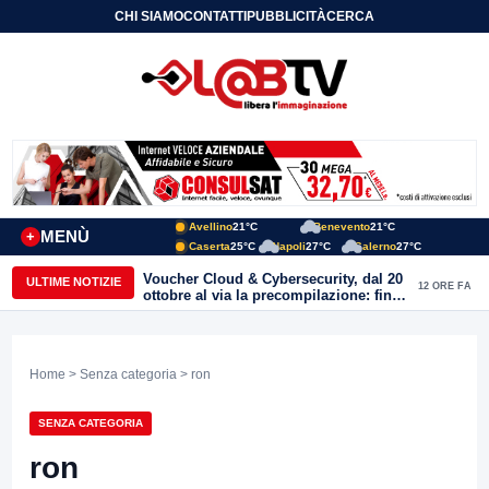
CHI SIAMO
CONTATTI
PUBBLICITÀ
CERCA
Avellino
21°C
Benevento
21°C
MENÙ
+
Caserta
25°C
Napoli
27°C
Salerno
27°C
Torrioni, il Quartetto d’Archi “I Virtuosi
ULTIME NOTIZIE
12 ORE FA
Sanniti” in concerto nella Chiesa di
San Michele Arcangelo
Home
>
Senza categoria
> ron
SENZA CATEGORIA
ron