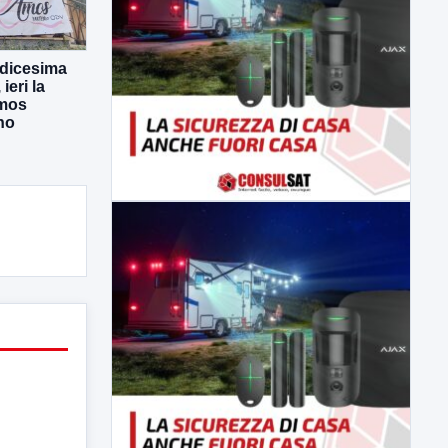
odicesima
eri la
Amos
no