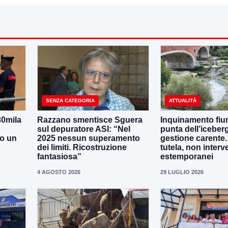
SENZA CATEGORIA
ATTUALITÀ
30mila
Razzano smentisce Sguera
Inquinamento fiu
sul depuratore ASI: “Nel
punta dell’iceber
no un
2025 nessun superamento
gestione carente
dei limiti. Ricostruzione
tutela, non interv
fantasiosa”
estemporanei
4 AGOSTO 2026
29 LUGLIO 2026