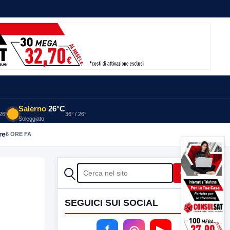
Salerno
26°C
 26°
36° / 26°
Soleggiato
re
6 ORE FA
CERCA
Cerca
SEGUICI SUI SOCIAL
f
◎
▶