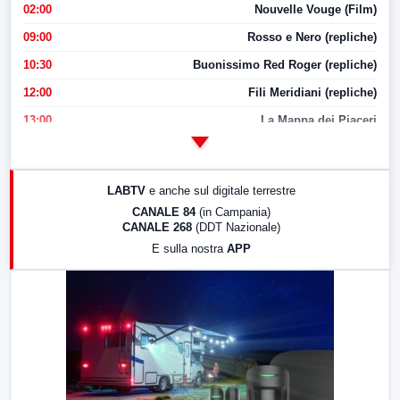
02:00
Nouvelle Vouge (Film)
09:00
Rosso e Nero (repliche)
10:30
Buonissimo Red Roger (repliche)
12:00
Fili Meridiani (repliche)
13:00
La Mappa dei Piaceri
14:00
LabNews
17:00
LabNews (replica)
LABTV
e anche sul digitale terrestre
18:30
Di Faccia e di Profilo (repliche)
CANALE 84
(in Campania)
CANALE 268
(DDT Nazionale)
19:30
LabNews (Diretta)
E sulla nostra
APP
21:00
Free Sport
23:00
LabNews (replica)