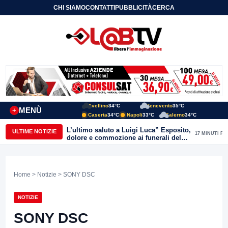
CHI SIAMO
CONTATTI
PUBBLICITÀ
CERCA
Avellino
34°C
Benevento
35°C
MENÙ
+
Caserta
34°C
Napoli
33°C
Salerno
34°C
L’ultimo saluto a Luigi Luca” Esposito,
ULTIME NOTIZIE
17 MINUTI FA
dolore e commozione ai funerali del
giornalista ucciso
Home
>
Notizie
> SONY DSC
NOTIZIE
SONY DSC