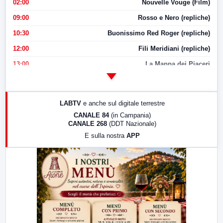
02:00
Nouvelle Vouge (Film)
09:00
Rosso e Nero (repliche)
10:30
Buonissimo Red Roger (repliche)
12:00
Fili Meridiani (repliche)
13:00
La Mappa dei Piaceri
14:00
LabNews
17:00
LabNews (replica)
LABTV
e anche sul digitale terrestre
18:30
Di Faccia e di Profilo (repliche)
CANALE 84
(in Campania)
CANALE 268
(DDT Nazionale)
19:30
LabNews (Diretta)
E sulla nostra
APP
21:00
Free Sport
23:00
LabNews (replica)