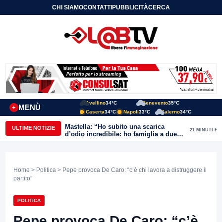
CHI SIAMO
CONTATTI
PUBBLICITÀ
CERCA
Avellino
34°C
Benevento
35°C
MENÙ
+
Caserta
34°C
Napoli
33°C
Salerno
34°C
Mastella: “Ho subito una scarica
ULTIME NOTIZIE
21 MINUTI FA
d’odio incredibile: ho famiglia a due
passi dal Calore”
Home
>
Politica
> Pepe provoca De Caro: “c’è chi lavora a distruggere il
partito”
POLITICA
Pepe provoca De Caro: “c’è