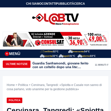
CHI SIAMO
CONTATTI
PUBBLICITÀ
CERCA
Avellino
32°C
Benevento
34°C
MENÙ
+
Caserta
32°C
Napoli
31°C
Salerno
33°C
Guardia Sanframondi, giovane ferito
ULTIME NOTIZIE
11 MINUTI FA
con un coltello dopo una lite:
individuato il presunto autore
Home
>
Politica
> Cervinara, Tangredi: «Spiotta e Casale non sanno di
cosa parlano, voto unanime per la gestione pubblica»
POLITICA
Cervinara, Tangredi: «Spiotta