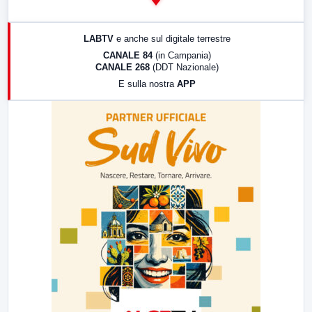
14:00
LabNews
17:00
LabNews (replica)
LABTV
e anche sul digitale terrestre
18:30
Di Faccia e di Profilo (repliche)
CANALE 84
(in Campania)
CANALE 268
(DDT Nazionale)
19:30
LabNews (Diretta)
E sulla nostra
APP
21:00
Free Sport
23:00
LabNews (replica)