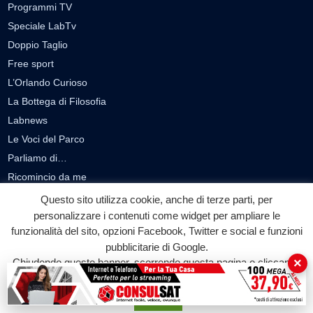
Programmi TV
Speciale LabTv
Doppio Taglio
Free sport
L’Orlando Curioso
La Bottega di Filosofia
Labnews
Le Voci del Parco
Parliamo di…
Ricomincio da me
Questo sito utilizza cookie, anche di terze parti, per
SEZIONI
personalizzare i contenuti come widget per ampliare le
funzionalità del sito, opzioni Facebook, Twitter e social e funzioni
Cronaca
pubblicitarie di Google.
Politica
×
Chiudendo questo banner, scorrendo questa pagina o cliccando
Attualità
su qualunque suo elemento acconsenti all'uso dei cookie.
Cultura
Accetta
Economia