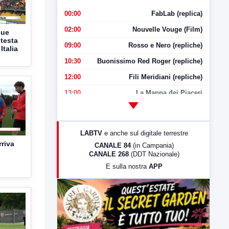
00:00
FabLab (replica)
02:00
Nouvelle Vouge (Film)
due
 testa
09:00
Rosso e Nero (repliche)
Italia
10:30
Buonissimo Red Roger (repliche)
12:00
Fili Meridiani (repliche)
13:00
La Mappa dei Piaceri
14:00
LabNews
17:00
LabNews (replica)
LABTV
e anche sul digitale terrestre
18:30
Di Faccia e di Profilo (repliche)
rriva
CANALE 84
(in Campania)
CANALE 268
(DDT Nazionale)
19:30
LabNews (Diretta)
E sulla nostra
APP
21:00
Free Sport
23:00
LabNews (replica)