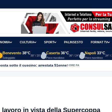
NOMIA
CULTURA
SPORT
PALINSESTO
FORMAT TV
Benevento
38°C
Caserta
36°C
Napoli
33°C
39° / 20°
36° / 24°
34° /
Soleggiato
Poco nuvoloso
Poco nuvoloso
osta sotto il cuscino: arrestata 51enne
3 ORE FA
l lavoro in vista della Supercoppa