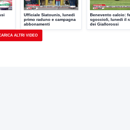
ssi
Ufficiale Siatounis, lunedi
Benevento calcio: fe
primo raduno e campagna
sgoccioli, lunedi il
abbonamenti
dei Giallorossi