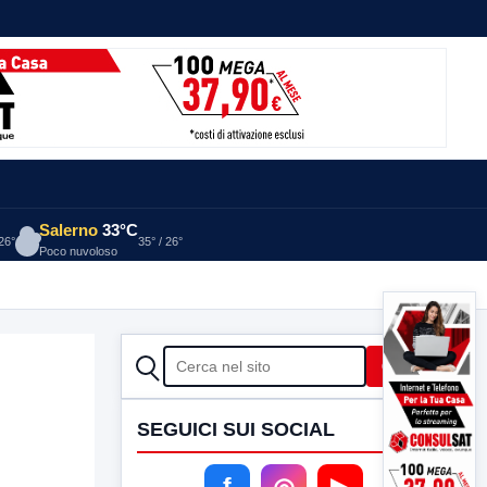
Salerno
33°C
 26°
35° / 26°
Poco nuvoloso
CERCA
Cerca
SEGUICI SUI SOCIAL
f
◎
▶