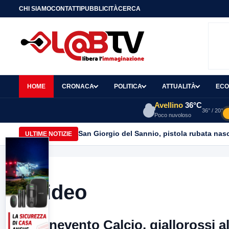
CHI SIAMO
CONTATTI
PUBBLICITÀ
CERCA
HOME
CRONACA
POLITICA
ATTUALITÀ
ECO
Avellino
36°C
36° / 20°
Poco nuvoloso
San Giorgio del Sannio, pistola rubata nasc
ULTIME NOTIZIE
Video
Benevento Calcio, giallorossi a