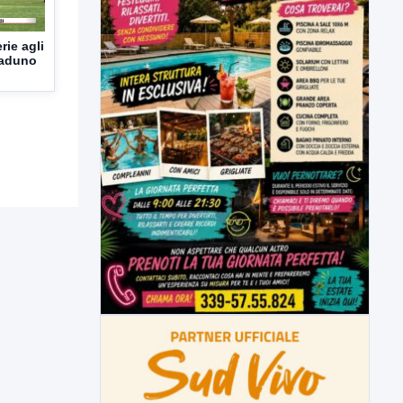
rie agli
 raduno