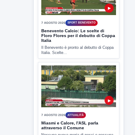
▶
7 AGOSTO 2026
SPORT BENEVENTO
Benevento Calcio: Le scelte di
Floro Flores per il debutto di Coppa
Italia
Il Benevento è pronto al debutto di Coppa
Italia. Scelte...
▶
7 AGOSTO 2026
ATTUALITÀ
Miasmi e Calore, l'ASL parla
attraverso il Comune
Nessuna nuova moria di pesci e nessuna