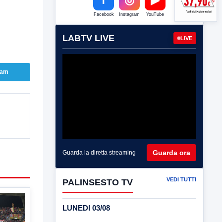
Facebook
Instagram
YouTube
LABTV LIVE
LIVE
ram
Guarda ora
Guarda la diretta streaming
VEDI TUTTI
PALINSESTO TV
LUNEDI 03/08