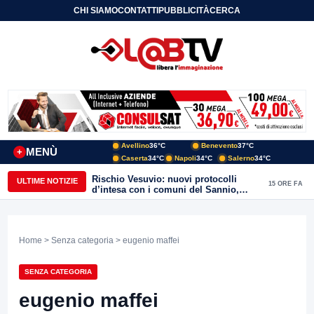
CHI SIAMO
CONTATTI
PUBBLICITÀ
CERCA
Avellino
36°C
Benevento
37°C
MENÙ
+
Caserta
34°C
Napoli
34°C
Salerno
34°C
Rischio Vesuvio: nuovi protocolli
ULTIME NOTIZIE
15 ORE FA
d’intesa con i comuni del Sannio,
firmato il protocollo con Arpaise
Home
>
Senza categoria
> eugenio maffei
SENZA CATEGORIA
eugenio maffei