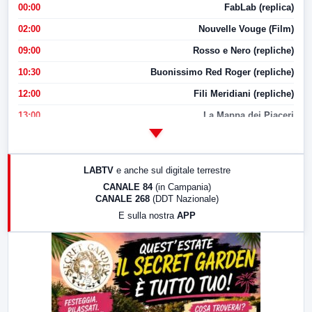
00:00
FabLab (replica)
02:00
Nouvelle Vouge (Film)
09:00
Rosso e Nero (repliche)
10:30
Buonissimo Red Roger (repliche)
12:00
Fili Meridiani (repliche)
13:00
La Mappa dei Piaceri
14:00
LabNews
17:00
LabNews (replica)
LABTV
e anche sul digitale terrestre
18:30
Di Faccia e di Profilo (repliche)
CANALE 84
(in Campania)
CANALE 268
(DDT Nazionale)
19:30
LabNews (Diretta)
E sulla nostra
APP
21:00
Free Sport
23:00
LabNews (replica)