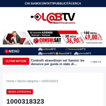
CHI SIAMO
CONTATTI
PUBBLICITÀ
CERCA
Avellino
36°C
Benevento
37°C
MENÙ
+
Caserta
35°C
Napoli
34°C
Salerno
34°C
Controlli straordinari nel Sannio: tre
ULTIME NOTIZIE
7 ORE FA
denunce per guida in stato di
ebbrezza, un arresto e 1.500 kg di
conserve sequestrate
Home
>
Senza categoria
> 1000318323
SENZA CATEGORIA
1000318323