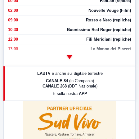
00:00
FabLab (replica)
02:00
Nouvelle Vouge (Film)
09:00
Rosso e Nero (repliche)
10:30
Buonissimo Red Roger (repliche)
12:00
Fili Meridiani (repliche)
13:00
La Mappa dei Piaceri
14:00
LabNews
17:00
LabNews (replica)
LABTV
e anche sul digitale terrestre
18:30
Di Faccia e di Profilo (repliche)
CANALE 84
(in Campania)
CANALE 268
(DDT Nazionale)
19:30
LabNews (Diretta)
E sulla nostra
APP
21:00
Free Sport
23:00
LabNews (replica)