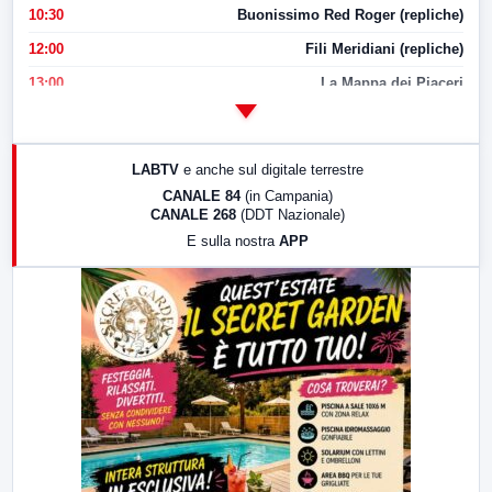
10:30
Buonissimo Red Roger (repliche)
12:00
Fili Meridiani (repliche)
13:00
La Mappa dei Piaceri
14:00
LabNews
17:00
LabNews (replica)
LABTV
e anche sul digitale terrestre
18:30
Di Faccia e di Profilo (repliche)
CANALE 84
(in Campania)
CANALE 268
(DDT Nazionale)
19:30
LabNews (Diretta)
E sulla nostra
APP
21:00
Free Sport
23:00
LabNews (replica)