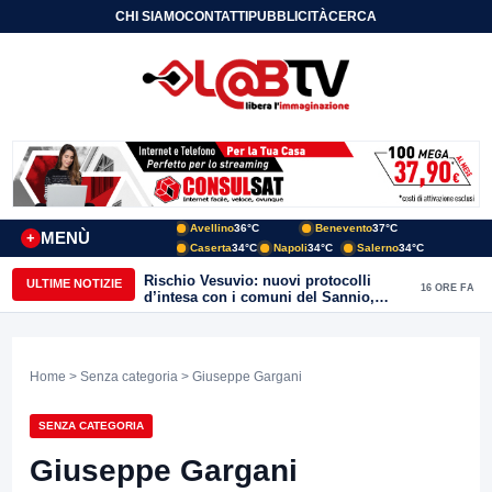
CHI SIAMO
CONTATTI
PUBBLICITÀ
CERCA
Avellino
36°C
Benevento
37°C
MENÙ
+
Caserta
34°C
Napoli
34°C
Salerno
34°C
Rischio Vesuvio: nuovi protocolli
ULTIME NOTIZIE
16 ORE FA
d’intesa con i comuni del Sannio,
firmato il protocollo con Arpaise
Home
>
Senza categoria
> Giuseppe Gargani
SENZA CATEGORIA
Giuseppe Gargani