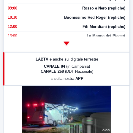
09:00
Rosso e Nero (repliche)
10:30
Buonissimo Red Roger (repliche)
12:00
Fili Meridiani (repliche)
13:00
La Mappa dei Piaceri
14:00
LabNews
17:00
LabNews (replica)
LABTV
e anche sul digitale terrestre
18:30
Di Faccia e di Profilo (repliche)
CANALE 84
(in Campania)
CANALE 268
(DDT Nazionale)
19:30
LabNews (Diretta)
E sulla nostra
APP
21:00
Free Sport
23:00
LabNews (replica)