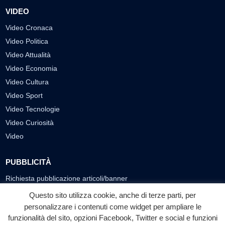
VIDEO
Video Cronaca
Video Politica
Video Attualità
Video Economia
Video Cultura
Video Sport
Video Tecnologie
Video Curiosità
Video
PUBBLICITÀ
Richiesta pubblicazione articoli/banner
Questo sito utilizza cookie, anche di terze parti, per
SEGUICI SUI SOCIAL
personalizzare i contenuti come widget per ampliare le
f
◎
▶
funzionalità del sito, opzioni Facebook, Twitter e social e funzioni