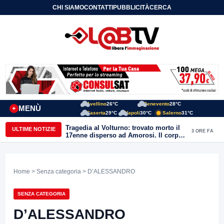
CHI SIAMO
CONTATTI
PUBBLICITÀ
CERCA
Avellino
26°C
Benevento
28°C
MENÙ
+
Caserta
29°C
Napoli
30°C
Salerno
31°C
Tragedia al Volturno: trovato morto il
ULTIME NOTIZIE
3 ORE FA
17enne disperso ad Amorosi. Il corpo
recuperato dai sommozzatori
Home
>
Senza categoria
> D’ALESSANDRO
SENZA CATEGORIA
D’ALESSANDRO