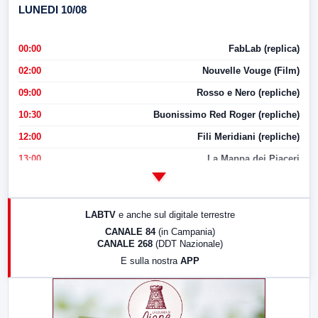
LUNEDI 10/08
00:00
FabLab (replica)
02:00
Nouvelle Vouge (Film)
09:00
Rosso e Nero (repliche)
10:30
Buonissimo Red Roger (repliche)
12:00
Fili Meridiani (repliche)
13:00
La Mappa dei Piaceri
14:00
LabNews
17:00
LabNews (replica)
LABTV
e anche sul digitale terrestre
18:30
Di Faccia e di Profilo (repliche)
CANALE 84
(in Campania)
CANALE 268
(DDT Nazionale)
19:30
LabNews (Diretta)
E sulla nostra
APP
21:00
Free Sport
23:00
LabNews (replica)