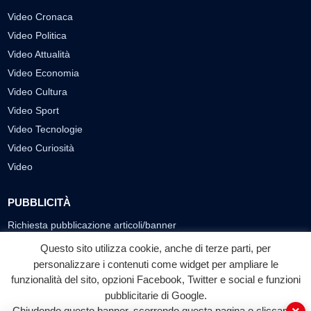
Video Cronaca
Video Politica
Video Attualità
Video Economia
Video Cultura
Video Sport
Video Tecnologie
Video Curiosità
Video
PUBBLICITÀ
Richiesta pubblicazione articoli/banner
Questo sito utilizza cookie, anche di terze parti, per
SEGUICI SUI SOCIAL
personalizzare i contenuti come widget per ampliare le
funzionalità del sito, opzioni Facebook, Twitter e social e funzioni
f
◎
▶
pubblicitarie di Google.
Facebook
Instagram
YouTube
Chiudendo questo banner, scorrendo questa pagina o cliccando