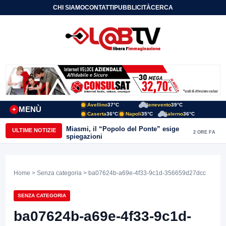
CHI SIAMO
CONTATTI
PUBBLICITÀ
CERCA
Avellino
37°C
Benevento
39°C
MENÙ
+
Caserta
36°C
Napoli
35°C
Salerno
36°C
Miasmi, il “Popolo del Ponte” esige
ULTIME NOTIZIE
2 ORE FA
spiegazioni
Home
>
Senza categoria
> ba07624b-a69e-4f33-9c1d-356659d27dcc
SENZA CATEGORIA
ba07624b-a69e-4f33-9c1d-